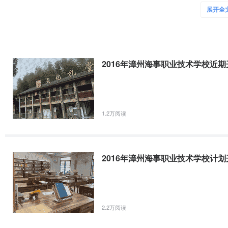
展开全
学校前身是厦门泛航船员服务有限公司和集美大学船员培训中心合作的漳
局考证通过率保持在95%以上，一直处于全省乃至全国同类型教育的
完善的教学设备，理想的教学环境，充裕的动手实践，充分的后勤保障
就业优势
学校由厦门泛航船员服务有限公司投资创办，采用董事会领导下的校长
2016年漳州海事职业技术学校近期开
系。学校充分利用公司在船员证件办理、船员外派以及就业渠道方面的
文章中可能包含联系方式（电话、手机、网址、微信、QQ）,请确认
学校交费，以免受骗，后果自负。
1.2万阅读
2016年漳州海事职业技术学校计划
2.2万阅读