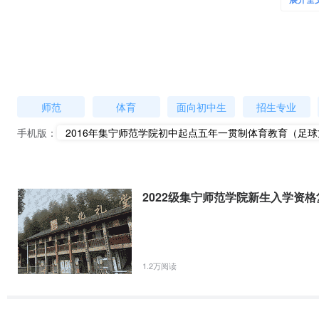
展开全
工作的应用型人才。
（二）开设主要课程：
8
专项提高课：足球，每周
课时
核心课程：体育学概论、教育学、学校体育学、教育心理学、运
基础课程：足球、运动解剖学、运动生理学、体育保健学、体育学概论
必修课程：武术、排球、运动训练学等。
师范
体育
面向初中生
招生专业
二、招生对象
2016
18
参加
年中考，年龄不超过
周岁。
手机版：
2016年集宁师范学院初中起点五年一贯制体育教育（足
三、招生计划
2016
年计划招收初中五年制小教大专班（足球
四、报考条件：考生必须参加我院组织的专业面试
2022级集宁师范学院新生入学资
控制分数线。
网上报名与面试
2016
6
20
7
23
（一）网上报名：考生于
年
月
日―
月
日
1.2万阅读
2016
（二）
年面试时间及地点
7
23
时间：
月
日