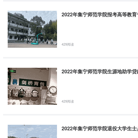
专业名称学制2021年计划学费/年招生科类计划数内蒙古地方专项扶
计2295202960525151542271530155102本科18951695605515
2022年集宁师范学院报考高等教
闻学四年40404200普通文科历史学四年4
2021年集宁师范学院招生章程
429阅读
集宁师范学院2021年招生章程第一章 总 则第一条 为了做好202
《中华人民共和国教育法》《中华人民共和国高等教育法》《教育部关于
结合我校实际，制定本章程。第二条 学校名称是集宁师范学院，为公办
2022年集宁师范学院生源地助学
2013年集宁师范学院五年制大专班音乐表演（航空乘
2013年集宁师范学院五年制大专班音乐表演（航空乘务、安检方向）
429阅读
标：培养民航业发展需要，德智体全面发展，面向民航业第一线并具有
民航业的高素质、应用型、高技能的人才，成为从事民航业工作的复合
2022年集宁师范学院退役大学生