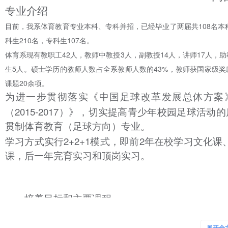
专业介绍
目前，我系体育教育专业本科、专科并招，已经毕业了两届共108名本科
科生210名，专科生107名。
体育系现有教职工42人，教师中教授3人，副教授14人，讲师17人，
生5人。硕士学历的教师人数占全系教师人数的43%，教师获国家级奖励
课题20余项。
为进一步贯彻落实《中国足球改革发展总体方案
2015-2017
（
）》，切实提高青少年校园足球活动的
贯制体育教育（足球方向）专业。
2+2+1
2
学习方式实行
模式，即前
年在校学习文化课
课，后一年完育实习和顶岗实习。
一、培养目标和主要课程
（一）培养目标：本专业培养具备系统地掌握足球运动的基本理
能力，在以足球运动专项知识与技能为专长的基础上全面发展，能在中