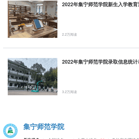
2022年集宁师范学院新生入学教育
地点：集宁师范学院体育教学中心
注：考生自带术科测试所需的服装和足球鞋等。
补助政策
五年制学生前三年享受国家对中职生的补助政
2.2万阅读
1500
55
元，生活补助前两年每年
元，教材费分别补
校发给学生）。
毕业与就业
学生修完教学计划规定课程考核合格者，由集宁师
2022年集宁师范学院录取信息统计
本考试，成绩优秀者继续本科学业，修完本科教学
毕业证书。
就业前景：中小学足球教练员、体育教师、社会体
3.2万阅读
校址及联系方式
http://www.jntc.***
学校网址：
集宁师范学院
体育系网址：
http://www.jntc.***:8090/gljg/zhaoshen
报名网址：