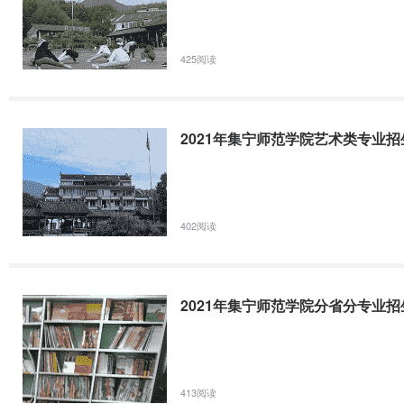
2013年集宁师范学院五年制大专班音乐表演（航空乘
2013年集宁师范学院五年制大专班音乐表演（航空乘务、安检方向）
425阅读
标：培养民航业发展需要，德智体全面发展，面向民航业第一线并具有
民航业的高素质、应用型、高技能的人才，成为从事民航业工作的复合
2021年集宁师范学院艺术类专业
402阅读
2021年集宁师范学院分省分专业
413阅读