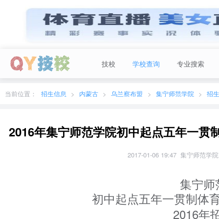
技校
学校查询
专业搜索
当前城市：
广东
切换地区
当前位置：
招生信息
内蒙古
乌兰察布盟
集宁师范学院
招
2016年集宁师范学院初中起点五年一
2017-01-06 19:47 集宁师范学
集宁师
初中起点五年一贯制体
2016
年