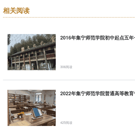
配合国家开发银行做好贷款学生毕业确认与提醒工作，现将2022年生
相关阅读
2022年集宁师范学院退役大学生士兵免试专升本招生
2016年集宁师范学院初中起点五
集宁师范学院2022年退役大学生士兵免试专升本招生录取工作办法为做
治区教育厅《关于印发&lt;2022年内蒙古自治区普通高等教育专科升本
自治区教育招生考试中心《关于做好2022年内蒙古自治区普通高等教
306阅读
2021年集宁师范学院艺术类专业招生简章
集宁师范学院2021年艺术类专业招生简章集宁师范学院(学校代码：1
2022年集宁师范学院普通高等教
环境设计等专业招生计划所列科类为汉授美术，音乐学、音乐表演等专
列科类为蒙授音乐，播音与主持艺术专业招生计划所列科类为汉授其他
425阅读
2021年集宁师范学院分省分专业招生计划表