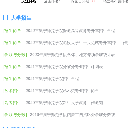
关注排名
全国排名:
--
内蒙古排名:
36
乌兰察布盟排名
咨询电话：
王老师
侯老师
通讯地址：内蒙古自治区乌兰察布市集宁区工农
大学招生
012000
邮编：
热忱欢迎全区参加2016年中考的
[招生简章]
2022年集宁师范学院普通高等教育专升本招生章程
育（足球方向）专业。
[招生简章]
2022年集宁师范学院退役大学生士兵免试专升本招生工作
,
原标题：2016年集宁师范学院初中起点五年一贯制体育教育（足球方
[录取与分数]
2020年集宁师范学院艺体、地方专项录取统计表
[招生简章]
2021年集宁师范学院分省分专业招生计划表
[招生简章]
2021年集宁师范学院招生章程
[艺术招生]
2021年集宁师范学院艺术类专业招生简章
[高考招生]
2020年集宁师范学院新生入学教育工作通知
[录取与分数]
2019年集宁师范学院内蒙古自治区外录取分数线