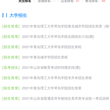
关注排名
全国排名:
--
山东排名:
97
青岛排名:
48
查时，考生需携带本人身份证原件和复印件、专科（高职）毕业证原件
课语种证明）、士兵退役证原件和复印件以及具有山东省辖区户籍的证
大学招生
第五章 招生专业、计划
第十四条 招生专业、计划：我院专升本招生计划通过山东省教育厅、
[招生简章]
2021年青岛理工大学琴岛学院青岛城市学院招生简章（附
育厅公布为准。参加山东省统一专升本考试，达到我院同一专业录取标
[招生简章]
2021年青岛理工大学琴岛学院全国招生计划(图)
第六章 招生录取
第十五条 招生录取严格按《山东省教育厅关于做好2021年普通高等教
[招生简章]
2021年青岛理工大学琴岛学院招生章程
东省教育厅关于调整普通高等教育专科升本科考试录取办法的通知》（鲁
[招生简章]
2021年青岛城市学院招生章程
公开、择优”的录取原则，高校推荐考生进档后，学院根据考生专升本
由省教育招生考试院根据考生4门公共基础课总成绩、所报志愿，以增
[高考招生]
2021年山东省教育考试时间预安排(图)
第十六条 身体健康状况要求参照教育部、卫生部、中国残疾人联合会
[招生简章]
2021年青岛理工大学琴岛学院专升本招生章程
第十七条 录取考生名单可在山东省教育招生考试院网站或青岛城市学院(原青岛理
果，我院统一印制并发放录取通知书。
[招生简章]
2021年青岛理工大学琴岛学院招生简章
第十八条 新生入学后，按照上级规定对新生进行德智体全面复查，如
[招生简章]
2021年山东省普通高等学校招生美术类专业统一考试说明
入学资格。
第七章 证书颁发