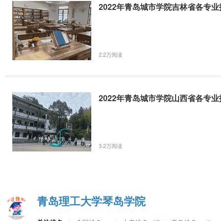
2022年青岛城市学院吉林省各专
源高校负责审定。
2.综合素质测评。我院按照有关要求制定综合素质测评方案并公开，
测评成绩由课程学习成绩（学分绩点）和综合表现（包括思想品德状况
不少于80%。学生在校期间转专业的，其综合素质测评标准与转入专
2.2万阅读
5个工作日，确保公开透明。
（二）考生自荐资格获得。
1.未获得高校推荐资格的学生，可参加我院的专业综合能力测试，通过
2022年青岛城市学院山西省各专
2.专业综合能力测试。我院在省教育厅下达2021年招生计划后3日
目，每门考试科目涵盖1-2门专业基础课程，由我院根据专业特点和
测试方式以笔试为主。我院根据人才选拔情况，在不同年度对考试科目
段学习需要确定，测试结果分为“合格”和“不合格”。我院的专业综合
3.2万阅读
全省招生高校专业综合能力测试在2021年3月19日-21日间进行，我
于2021年3月10日前登录招生高校公布网站，按要求报名参加测试。
经省级以上扶贫机构认定的建档立卡考生应于3月1日前向生源高校提
青岛理工大学琴岛学院
厅会同省扶贫办审核后，由省教育招生考试院组织开展报名工作。
（四）退役大学生士兵考生。具有我省户籍的退役大学生士兵需于3月1