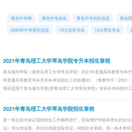
第十九条 专升本学生的修业年限一般为2年。学生按教学计划修完规
升本学生毕业证书的内容须填写“在本校专科起点××专业本科学习”，
青岛中专网
青岛中专排名
青岛中专招生信息
青岛
的授予相应学位。
第八章 收费标准及资助政策
2023年中专招生信息
10大女生专业
10大男生专业
第二十条 学院按照国家和省有关规定，根据当地经济社会发展水平、
学校收费管理办法》（鲁政办字〔2018〕98号）相关规定执行。
学院通过奖、贷、助、补、免等多种资助方式帮助学生完成学业。家庭
2021年青岛理工大学琴岛学院专升本招生章程
勤工助学等资助项目。资助条件和标准由学院根据学生家庭经济情况，
（鲁财科教〔2020〕15号）以及学校相关规定执行。
青岛城市学院（原青岛理工大学琴岛学院）2021年普通高等教育专科升
第九章 其他
年普通高等教育专科升本科考试招生工作的通知》（鲁教学字〔2021
第二十一条 为便于考生获取信息，我院所有专升本考试信息将通过学
章程适用于青岛城市学院(原青岛理工大学琴岛学院）专科升本科招生工
第二十二条 为了考生能顺利收取录取通知书，考生务必保证填报志愿
系不到而造成损失由考生本人负责。
2021年青岛理工大学琴岛学院招生章程
第二十三条 新生录取入学后不得转专业。
第一章总则为保证我校招生工作顺利进行，切实维护学校和考生的合法
第二十四条 我院不与任何社会中介或培训机构进行合作。社会上所有
法》等法律法规，并结合我校实际情况，特制定本章程。第一条本章程适
第二十五条 我院招生章程经山东省教育厅审核并备案，可登陆山东省教