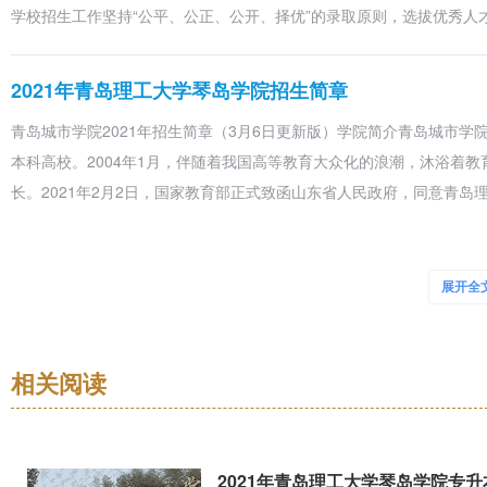
学校招生工作坚持“公平、公正、公开、择优”的录取原则，选拔优秀人
http://www.***.cn 查询。
第二十六条 未尽事宜或与国家法律、上级有关政策不一致之处，以国
第二十七条 联系方式：
2021年青岛理工大学琴岛学院招生简章
学院地址：山东省青岛市城阳区铁骑山路79号 邮编：266106
青岛城市学院2021年招生简章（3月6日更新版）学院简介青岛城市
咨询电话：0532-86666668 86666267
本科高校。2004年1月，伴随着我国高等教育大众化的浪潮，沐浴着
学院网址： http://www.***.cn
长。2021年2月2日，国家教育部正式致函山东省人民政府，同意青
E-mail：qdzb13378@***
第二十八条 本章程由青岛城市学院(原青岛理工大学琴岛学院）招生办
2019年青岛理工大学琴岛学院专升本招生章程
展开全
第一章总则第一条根据山东省教育厅《关于做好2019年普通高等教育专
原标题：2021年青岛理工大学琴岛学院专升本招生章程
厅关于调整普通高等教育专科升本科考试录取办法的通知》（鲁教学字〔
本章程适用于青岛理工大学琴岛学院专科升本科招生工作。我院坚持“公
相关阅读
2021年青岛理工大学琴岛学院全国招生计划(图)
2021年青岛理工大学琴岛学院专
经国家教育部和山东省教育厅核准，我校2021年招生计划共5440人，其