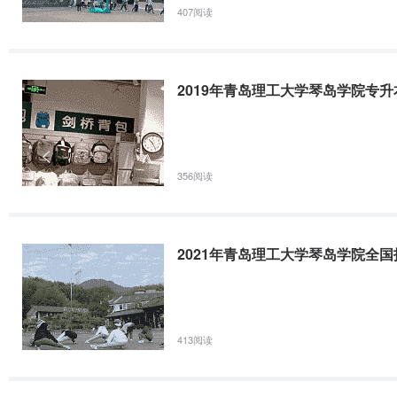
407阅读
青岛理工大学琴岛学院2015年普通专升本招生简章根据山东省教育厅《
〔2014〕21号）、《关于公布2015年专升本招生学校和招生专业的
山东省2015年普通高等教育专科升本科招生考试报名工作的通知》（鲁招
2019年青岛理工大学琴岛学院专
2017年青岛理工大学琴岛学院普通专升本招生简章
青岛理工大学琴岛学院2017年普通专升本招生简章学院简介青岛理工
356阅读
通本科高校。学院设施齐全，风景优美，占地1060亩，校舍建筑面积5
总值1.6亿元，拥有全国领先的校园云计算平台，实现校园无线网络全
2021年青岛理工大学琴岛学院全国
2018年青岛理工大学琴岛学院普通专升本招生简章
学院简介青岛理工大学琴岛学院是由青岛理工大学举办的一所全日制普
413阅读
风景优美、设施齐全。占地1060亩，校舍建筑面积52万平方米，图书资
现有全日制本专科在校生16000多人。设置本科专业33个、专科专业