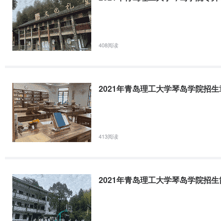
辖市。招生类型有夏考本科、夏考专科、春考本科、专升本和中外合作
布的信息为准。注：分省分专业招生计划请以生源地省级教育招生考试
408阅读
2021年青岛理工大学琴岛学院专科报考指南（含中外
青岛城市学院创立于2004年，前身是青岛理工大学琴岛学院。2021
2021年青岛理工大学琴岛学院招生
标志着我校正式成为一所独立设置的全日制普通本科高校。学校位于被
1058亩，校舍建筑面积44万平方米，建有83个实验室、12个校内
413阅读
2013年青岛理工大学琴岛学院专升本招生简章
青岛理工大学琴岛学院2013年专升本招生简章根据山东省教育厅《关于
【2013】4号）和山东省教育招生考试院《关于做好山东省2013年普
2021年青岛理工大学琴岛学院招生
求，结合我院实际制定本招生简章。如有变化，按山东省教育厅和山东
2015年青岛理工大学琴岛学院普通专升本招生简章