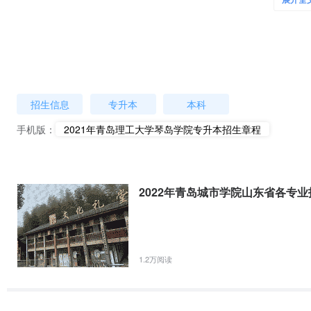
展开全
（一）我省2021年普通高等学校应届专科毕业生。
（二）具有我省户籍的退役大学生士兵。
第十二条 报考条件
考生须同时满足以下条件：
（一）遵守我国法律法规。
招生信息
专升本
本科
（二）身体健康。
（三）专科学习期间无记过及以上纪律处分，或有记过、留校察看纪律
手机版：
2021年青岛理工大学琴岛学院专升本招生章程
（四）2021年8月底前取得普通专科毕业证书。
（五）应届专科毕业生须通过毕业高校的综合素质测评获得学校推荐资
档立卡贫困家庭考生（经省级以上扶贫机构认定的）均具有报考资格；
2022年青岛城市学院山东省各专
后退役人员）均具有报考资格。
第十三条 报考资格获得方式
（一）高校推荐资格获得。
1.2万阅读
1.符合下列条件之一，可获得高校推荐资格。
（1）在校期间的综合素质测评成绩排名不低于同年级、同专业的前40
（2）参加省级以上职业院校技能大赛或省师范类高校学生从业技能大