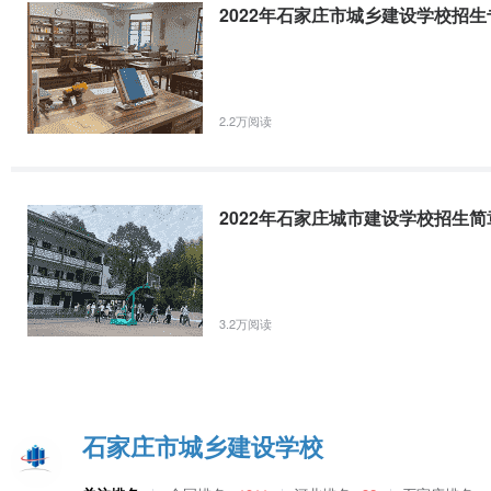
2022年石家庄市城乡建设学校招
普通高中录取时间为7月7日－16日。录取结束后，石家庄市教育考试
取分数线及录取名单要在考生所在初中学校公示一周，接受考生和家长
三、其他事项
（一）在我市报考的外地类考生（即44类考生）可以报考普通中等职
2.2万阅读
（二）石家庄市教育考试院组织的全市统一艺术专业测试成绩是普通高
测试。
（三）报考中等职业学校志愿的考生，体检工作由招生学校在新生入学后
2022年石家庄城市建设学校招生简
应根据自身条件填报。
（四）2021年经市教育局审批的特殊班级录取名单（电子版和考生及
原标题：2021年石家庄高中录取分数线、填报志愿、招生录取安排
3.2万阅读
石家庄市城乡建设学校