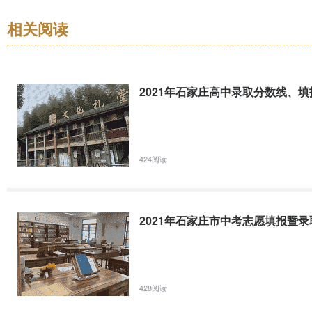
中考填报志愿、招生录取工作安排如下，请遵照执行。一、填报志愿（一）时
城区（含新华区、桥西区、长安区、裕华区、高新区）所有考生；主城区
相关阅读
2021年石家庄学院高考招生湖北省分专业录取分数线
2021年石家庄高中录取分数线、
学院科类专业名称省份专业类别省控线最高分最低分平均分理学院物理数
历史文化学院历史文化产业管理湖北普通类历史文化学院物理文化产业
理科学湖北师范类.6
424阅读
2021年石家庄学院高考招生安徽省分专业录取分数线
2021年高考招生安徽省分专业录取高低平统计学院科类专业名称省份
2021年石家庄市中考志愿填报暨
院理工信息与计算科学安徽普通类.4体育学院体育（不分文理）社会体育指导与
文理）体育教育安徽师范类152.05160.92160.36160.7资环学院文史
428阅读
2021年石家庄学院高考招生河南省分专业录取分数线