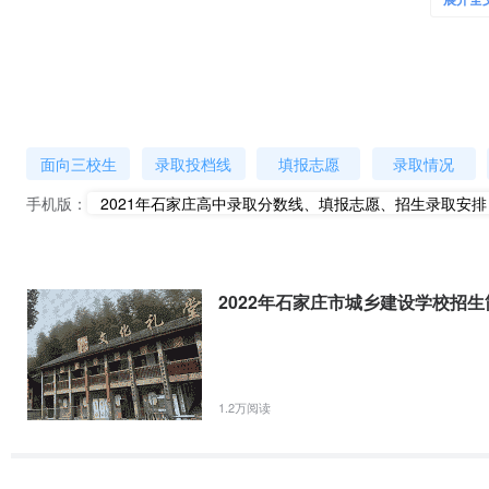
展开全
中和主城区报考驻县4所市直属高中单列计划的考生，均
统一采取远程
（三）填报志愿具体要求
1.填报志愿前，各初中学校要组织考生认真学习《石家庄市教育考试院关
章》、《考生填报志愿须知》等有关文件和规定，帮助考生准确理解中
2.填报志愿期间，各单位要为考生（尤其是农村考生）提供良好的网
面向三校生
录取投档线
填报志愿
录取情况
无法填报志愿的情况。
3.填报志愿结束后，各初中学校于7月6日前按要求打印《石家庄市中
手机版：
2021年石家庄高中录取分数线、填报志愿、招生录取安排
字（他人不得代签），交各县（市、区）招办保存至当年年底。
（四）填报志愿
注意事项
1.不能错过填报志愿时间。
2022年石家庄市城乡建设学校招生
2.不能泄露登录密码，防止志愿信息被他人非法篡改。
3.不要盲目填报，先规划好所报志愿，再登陆页面正式填报。
4.如因密码错误遗忘等原因不能登陆，请到所属县（市、区）招办予以
1.2万阅读
5.在志愿填报系统关闭前可随时修改志愿信息，
7月6日上午9:00系统
6.石家庄外国语学校的小语种考生，高中志愿只能填报石家庄外国语学
二、招生录取