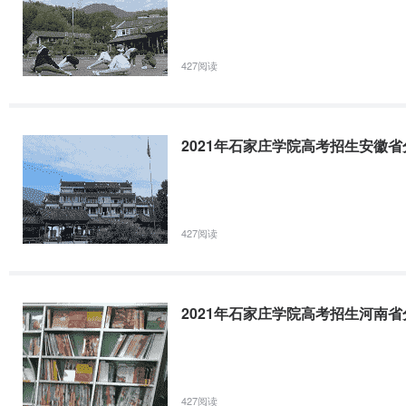
2021年石家庄学院高考招生甘肃省分专业录取分数线
学院科类专业名称省份专业类别省控线最高分最低分平均分法学院文史法
427阅读
历史学甘肃师范类.1美术与设计学院不分文理动画甘肃普通类252/21721
252/217208.96195.84200.6美术与设计学院不分文理美术学甘肃师范类
2021年石家庄学院高考招生安徽
427阅读
2021年石家庄学院高考招生河南
427阅读