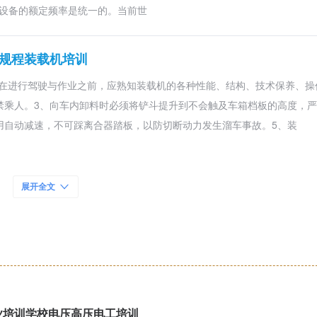
设备的额定频率是统一的。当前世
作规程装载机培训
员在进行驾驶与作业之前，应熟知装载机的各种性能、结构、技术保养、操
禁乘人。3、向车内卸料时必须将铲斗提升到不会触及车箱档板的高度，
用自动减速，不可踩离合器踏板，以防切断动力发生溜车事故。5、装
电焊培训
展开全文
于容量为40L的钢瓶内，每瓶可装25kg液体CO2o瓶内液面上为水蒸气、
增大，所以不能用压力表上的读数来估计瓶内液态CO?的储量，因为压力
气瓶应涂铝白色，并用黑色标写有“液态二氧化
职业培训学校电压高压电工培训
同一事物的运动中是相互对立的，相互依赖而存在的。因为有危险，才要