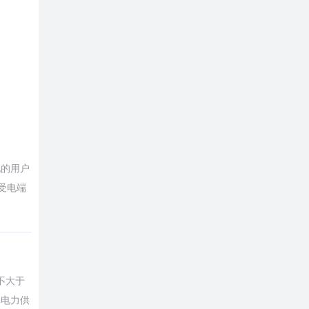
电的用户
户受电端
不大于
率电力供