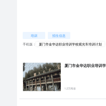
4. 注意事项
观光车培训计划的注意事项：1. 在进行旅游观光车驾驶训
保障措施和应急预案，并认真地执行这些措施；3. 遵守交
有关部门规定，如无特殊原因不得私自改装或者改变使用说明
本知识，掌握基本操作技能，以便于更好地为游客服务。
培训
招生信息
如果你正在寻找一项能够帮助你驾驶观光车的培训课程，那么
够帮到你们。
手机版：
厦门市金华达职业培训学校观光车培训计划
原标题：厦门市金华达职业培训学校观光车培训计划
厦门市金华达职业培训学
1.2万阅读