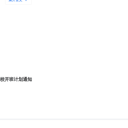
展开全文
练之前，要了解该项目的内容和要求。2. 根据自己的实际情况制定一份详
通规则，注意行车安全，确保车辆行驶安全平稳，避免意外事故发生；4. 
；5. 使用前先检查机器是否正常运转，确保各项装置准确无误；6. 学
欢迎来到我们的网站— ***。我们有许多适合新手入门的项目可供选择
校开班计划通知