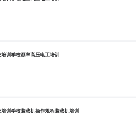
。随着事物的运动变化，安全与危险每时每刻都在变化着，进行着此消彼
动中，都不会存在绝对的安全或危险。 保持生产的安全状态，必须采
理内容和要求挖掘机培训
作业前，项目部应根据设计文件，检查地下已有的设施，如电气电缆、通讯电
职业培训学校濒率高压电工培训
，根据分析结果，确定应采取的相关措施；地下已有设施位置必须在现场做
核同意。5.1.2开挖深度超过3m（含3m）或虽未超过
专业
烧条件，妾求弧焊电源具有下降特性。为了迅速地引燃电弧，电源的空载
渣过程中不引燃巨弧,即具有不利于电弧稳定的条件，这样才能够维持正常
职业培训学校装载机操作规程装载机培训
性的交流变压器作电渣焊电源，常用的型号为BP1-3X10