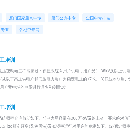
厦门国家重点中专
厦门公办中专
全国中专排名
生专业
各地中专网
电工培训
压变动幅度不能超过：供巨系统向用户供电，用户受(1)35kV及以上供
kV及以下高压供电户和低压电力用户为额定电压的±7%。(3)低压照明用
对用户受电端的电压进行调查和测量.发
电工培训
系统频率允许偏差如下。1)电力网容量在300万kW及以上者，要求绝对值
于0.5Hzo额定频率(又称周波)及低频率运行对用户的危妻如下。(2)额定频