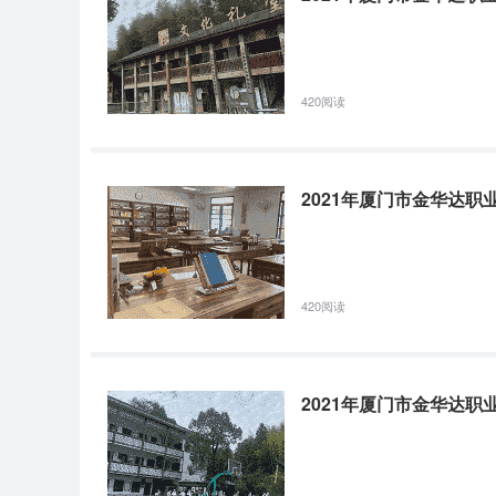
管理，以防止危险。安全与危险并非是等量并存、平静相处
争。事物的状态将向斗争的胜方倾斜。可见，在事物的运
420阅读
2021年厦门市金华达职业培训学校挖掘机管
挖掘机管理内容和要求-挖掘机培训基本要求5.1.1挖掘
2021年厦门市金华达
水沟、地下管道等情况，并进行工作前安全分析（JSA）
记、标识。在铁路路基2m内的挖掘作业，须经铁路管理部门审
420阅读
厦门市金华达职业培训学校焊接电源电焊培训
焊接电源-电焊培训当采用电弧焊时，为了满足电弧稳定燃
求高些°电渣焊与巨弧焊相反，要求焊接皂源能够保证在电
2021年厦门市金华达
过程.所以，要求电源好具有平特性，目前，广泛采用具有平特
厦门市金华达职业培训学校停车叉车培训专业