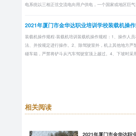
电系统以三相正弦交流电向用户供电，一个国家或地区巨气
2021年厦门市金华达职业培训学校装载机操
装载机操作规程-装载机培训装载机操作规程：1、操作人
法、并按规定进行操作。2、除驾驶室外，机上其他地方严
碰车箱，严禁将铲斗从汽车驾驶室顶上越过。4、下坡时采
2021年厦门市金华达职业培训学校C02气体
C02气体-电焊培训通常将焊接用的C02气体压缩成液态储存
CO?气三者的混合物，瓶内的压力随着外界温度地升高而
数仅代表气体CO?的压力，不代表液态CO?的储量，CO?
相关阅读
2021年厦门市金华达职业培训学校安全员培训
2021年厦门市金华达
安全管理是什么-安全员培训安全与危险并存安全与危险在