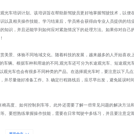
出观光车培训计划。该培训旨在帮助新驾驶员更好地掌握驾驶技术，以便
知识以及相关操作技能。学习结束后，学员将会获得由专业人员提供的结
面的知识，并且还能学到如何应对紧急情况下的处理方法。如果你对自己
！
欣赏美景、体验不同地域文化。随着科技的发展，越来越多的人开始喜欢
的车辆。根据车种和用途的不同,观光车还可分为长途观光车、短途观光
观光车也会有很多不同种类的产品。在选择观光车时，要注意以下几点:1
，并尽量做好准备工作。3. 确定行程路线后，应尽早出发，避免延误时间。
座椅高度、如何控制刹车等。此外还需要了解一些常见问题的解决方法
况等。要想熟练掌握操作技能，需要在日常驾驶中多练习，并且要注意定
常行驶时尽量使用1挡，以避免因为油门较小导致车辆晃动；同时也可以