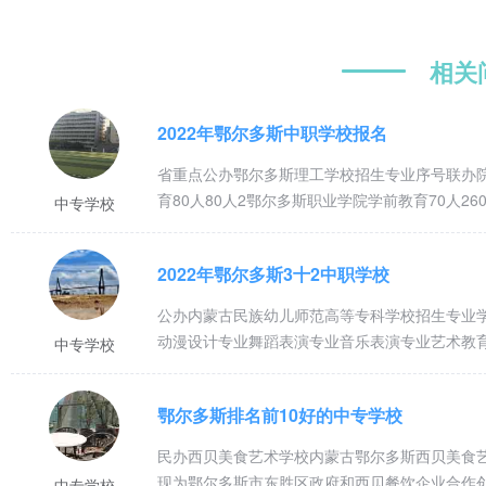
区占地面积240亩，建筑面积7.2万平方米，二号实训区占地面积7
特色发展三个阶段，2001年跻身自治区级重点职业学校行列。通过
学、市场化运作的办学道路，与国内多家企业进行校企合作办学；2
相关
2016年牵头成立了鄂尔多斯民族文化艺术职业教育集团，进一步深
43个教学班，其中留学生33名。教职工200多人，其中研究生学历占5%
2022年鄂尔多斯中职学校报名
【公办】鄂尔多斯应用技术学院
省重点公办鄂尔多斯理工学校招生专业序号联办
鄂尔多斯应用技术学院坐落于鄂尔多斯市府所在地——康巴什区，是
育80人80人2鄂尔多斯职业学院学前教育70人2
中专学校
科大学鄂尔多斯学院等资源合并基础上组建的一所全日制本科层次普通
区唯一一所本科院校。学院以本科教育为主，将逐步建设涵盖工学、
展所需要的应用型、技术技能型人才，现开设交通运输、机械工程、
2022年鄂尔多斯3十2中职学校
电气工程及其自动化、电子信息科学与技术、计算机科学与技术、音
专业。此外，现有地下工程与地下技术1个硕士点，设置护理、临床医
公办内蒙古民族幼儿师范高等专科学校招生专业
动漫设计专业舞蹈表演专业音乐表演专业艺术教
中专学校
鄂尔多斯排名前10好的中专学校
民办西贝美食艺术学校内蒙古鄂尔多斯西贝美食艺
现为鄂尔多斯市东胜区政府和西贝餐饮企业合作
中专学校