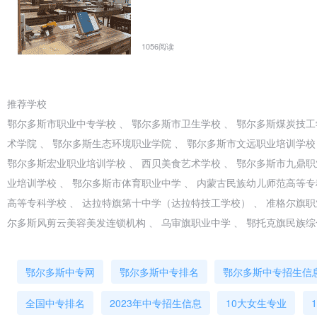
建、管理，2010年1月又经内蒙古自治区劳动厅批复成立的一所公
级职业技能鉴定所、煤矿安全技术培训中心，并承担煤矿特种工种人
培训与煤矿职业技能鉴定为一体的多形式、多渠道的办学模式，是一
1056阅读
是一条实行免费教育、培训，拓宽农牧民就业方便有效的途径。
【省重点】【民办】准格尔旗职业高级中学
推荐学校
准旗职业高级中学是全旗唯一一所中等职业学校，原位于准格尔经济开
鄂尔多斯市职业中专学校 、 鄂尔多斯市卫生学校 、 鄂尔多斯煤炭技工
校始建于1985年，二十多年来，学校几经波折、几度沉浮，在逆境
术学院 、 鄂尔多斯生态环境职业学院 、 鄂尔多斯市文远职业培训学校
在几代职中人的艰苦奋斗和不懈努力下，学校在各方面的发展都取得
鄂尔多斯宏业职业培训学校 、 西贝美食艺术学校 、 鄂尔多斯市九鼎职
【公办】内蒙古民族幼儿师范高等专科学校
业培训学校 、 鄂尔多斯市体育职业中学 、 内蒙古民族幼儿师范高等专
被誉为“幼儿教师的摇篮，艺术人才的沃土”的内蒙古民族幼儿师范高
高等专科学校 、 达拉特旗第十中学（达拉特技工学校） 、 准格尔旗职
“金三角”的鄂尔多斯市东胜区，前身为内蒙古民族幼儿师范学校和伊克昭
尔多斯风剪云美容美发连锁机构 、 乌审旗职业中学 、 鄂托克旗民族
季开始培养大专学历学生。建校以来，学校共培养各类幼儿园、小学教
线和各类文艺团体的骨干力量。
鄂尔多斯中专网
鄂尔多斯中专排名
鄂尔多斯中专招生信
【省重点】【公办】鄂托克前旗民族职业高中
鄂托克前旗民族职业高中始建于1987年，是集职业教育、民族教育
全国中专排名
2023年中专招生信息
10大女生专业