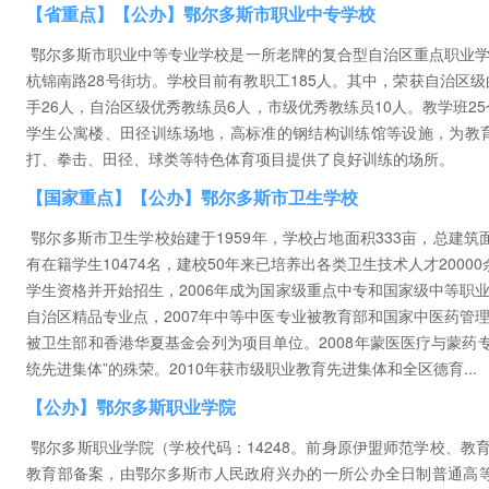
【省重点】【公办】鄂尔多斯市职业中专学校
鄂尔多斯市职业中等专业学校是一所老牌的复合型自治区重点职业学
杭锦南路28号街坊。学校目前有教职工185人。其中，荣获自治区
手26人，自治区级优秀教练员6人，市级优秀教练员10人。教学班2
学生公寓楼、田径训练场地，高标准的钢结构训练馆等设施，为教
打、拳击、田径、球类等特色体育项目提供了良好训练的场所。
【国家重点】【公办】鄂尔多斯市卫生学校
鄂尔多斯市卫生学校始建于1959年，学校占地面积333亩，总建筑
有在籍学生10474名，建校50年来已培养出各类卫生技术人才2000
学生资格并开始招生，2006年成为国家级重点中专和国家级中等职
自治区精品专业点，2007年中等中医专业被教育部和国家中医药管
被卫生部和香港华夏基金会列为项目单位。2008年蒙医医疗与蒙药专
统先进集体”的殊荣。2010年获市级职业教育先进集体和全区德育...
【公办】鄂尔多斯职业学院
鄂尔多斯职业学院（学校代码：14248。前身原伊盟师范学校、教育学
教育部备案，由鄂尔多斯市人民政府兴办的一所公办全日制普通高等