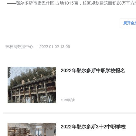
——鄂尔多斯市康巴什区,占地1015亩，校区规划建筑面积26万平方
特色，校园四周微丘环抱、绿林围绕，院内亭台相望、园路纵横，到
林式单位，自治区普通高校学生工作和就业工作先进单位。学院现设
展开全
筑工程系、人文系、基础部7个教学系部及内蒙古鄂尔多斯分校和1个国
【公办】伊旗职业高级中学
技校网数据中心
伊金霍洛旗职业高级中学始建于1977年，是伊金霍洛旗唯一一所中等
2022-01-02 13:06
西部地区职业教育研究中心”。学校先后被评为“旗级文明单位标兵”、
称号。学校积极践行“共创和谐共享和谐”的办学理念，坚持“德育为
级技能型人才。
2022年鄂尔多斯中职学校报名
【国家重点】【公办】鄂尔多斯生态环境职业学院
鄂尔多斯市农牧学校创建于1978年，建校三十年来，为鄂尔多斯地区
点职业高中达拉特旗职业高中划归市农牧学校，实现了强强联合和资
1055阅读
校。2009年，市政府决定三年投资近亿元，用于加强我校基础设施
进行了调整，励志“内抓管理，外树形象”，把我校打造成自治区一流
【公办】鄂尔多斯煤炭技工学校
2022年鄂尔多斯3十2中职学校
鄂尔多斯煤炭技工学校（原鄂尔多斯煤炭技术培训学校）创办于20