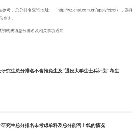
查询地址：（http://yz.chsi.com.cn/apply/cjcx/），选
登录查询。
考试初试成绩总分排名及相关事项通知
硕士研究生总分排名不含推免生及“退役大学生士兵计划”考生
硕士研究生总分排名未考虑单科及总分能否上线的情况