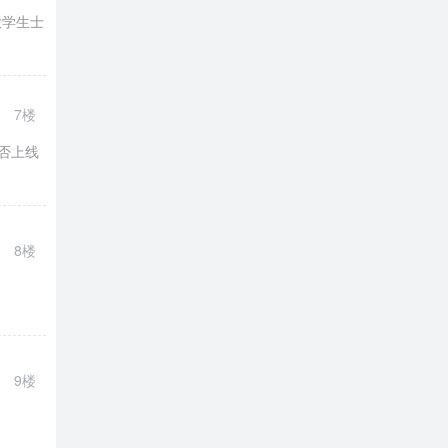
大学生士
7楼
否上线
8楼
9楼