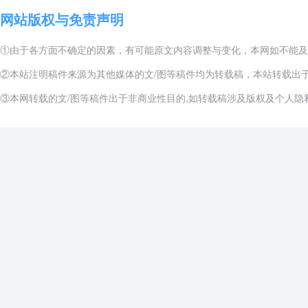
网站版权与免责声明
①由于各方面不确定的因素，有可能原文内容调整与变化，本网如不能及
②本站注明稿件来源为其他媒体的文/图等稿件均为转载稿，本站转载出
③本网转载的文/图等稿件出于非商业性目的,如转载稿涉及版权及个人隐私等