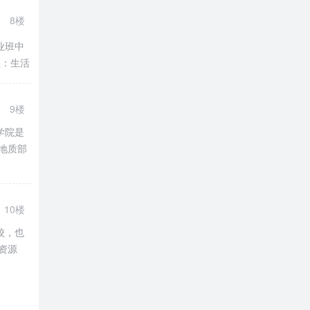
8楼
业班中
款：生活
9楼
学院是
地质部
10楼
校，也
资源