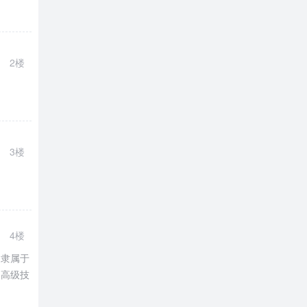
2楼
3楼
4楼
)隶属于
的高级技