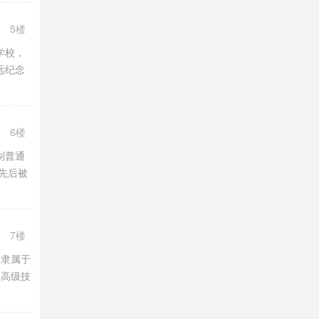
5楼
学校，
远纪念
6楼
制普通
先后被
7楼
)隶属于
的高级技