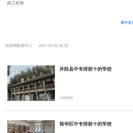
路工程测
【国家重点】【公办】河北城乡建设学校
展开全
招生专业 学校代码：中专： 5323 “ 3 ＋ 2 ”高职大专： 5523
术 3+2 与石家庄经济学院联办 工业与民用建筑 3 招收应往届初高中
工 3+2 与石家庄经济学院联办 市政工程施工 3 招收应往届初高中毕业
技校网数据中心
家庄经济学院联办 建筑工程预算 3 招收应往届初高中毕业生 物业管理 
2021-02-02 20:32
家庄经济学院联办 建筑装饰 3
【国家重点】【公办】张家口煤矿机械制造高级技工学校
井陉县中专排前十的学校
招生专业 （一）高级技工(等同大专学历) 机电设备安装与维修、 数
设备安装与维修、 机电设备、 安装与维修、 数控加工(加工中心操作工
车制造与装配、 风电场机电设备运行与 维护、 会计、 护理、 幼儿教
管 理、 电子商务 （ 三 ）中专 机电技术应用、 机械加工技术、 数
1225阅读
服务与管理、 会计电算化、 商品经 营 10、火电厂热力设备
【国家重点】【公办】石家庄人民医学高等专科学校
裕华区中专排前十的学校
招生专业 类别 专业名称 临床医学类(专) 临床医学 口腔医学 中医学 护
术 医学影像技术 公共卫生与卫生管理类(专) 卫生信息管理 学校