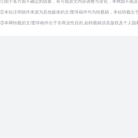
①由于各方面不确定的因素，有可能原文内容调整与变化，本网如不能及
②本站注明稿件来源为其他媒体的文/图等稿件均为转载稿，本站转载出
③本网转载的文/图等稿件出于非商业性目的,如转载稿涉及版权及个人隐私等