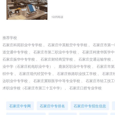
等专科学校。学校创办于1992年，原名石家庄华医医学专修学院。
家级重点中等职业学校”，被河北省教育厅评为“河北省重点中等职业学
批准，石家庄人民医学高等专科学校正式成立。 学校2006年被教育
1225阅读
【国家重点】【公办】河北省石家庄市高级技工学校
招生专业 专业代码 专业 招生人数 学费 元/年 住宿费 元/年 学制 备 注 
推荐学校
中毕业生。 2．汽车运用与维修、计算机及应用、会计三个专业男女不限。 其余
石家庄科苑职业中专学校 、 石家庄中英航空中专学校 、 石家庄市第一
工（机械设备维修） 50 3000 600 3 04 机电技术应用 200 3000 600 3 
道交通中专学校 、 石家庄市第二职业中专学校 、 石家庄柯隶华医学中
制冷和空调设备运用与维修 50 3000 600 3 08 汽车运用与维修 50 300
石家庄振华中专学校 、 石家庄财经商贸学校 、 石家庄交通运输学校 
业中学（石家庄机电职业中专） 、 鹿泉区职业中专学校 、 石家庄市第
织中专 、 石家庄现代经贸中专 、 石家庄铁路职业技工学校 、 石家庄
达职业中专学校 、 石家庄冀联医学中等专业学校 、 石家庄市轻工技工
术职业学校（石家庄市第三十五中学） 、 石家庄口腔专业学校
石家庄中专网
石家庄中专排名
石家庄中专招生信息