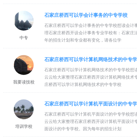
护理技能操作训练厅2510平方米，护士礼仪训练厅300平方米。学校教
石家庄桥西可以学会计事务的中专学校
定的实习就业基地，已成为近百 家解放军、武警医院及地方医院护士选
石家庄桥西可以学会计事务的中专学校想读会计
石家庄天使护士学校是河北省教育厅批准的一所的全日制重点职业学校，国
理石家庄桥西开设会计事务专业学校有：石家庄
家庄和平西路太华工业园区军兴路5号，占地面积约 62亩，建筑面积2950
中专
年的招生计划和专业都有变化，请各位学
护理技能操作训练厅2510平方米，护士礼仪训练厅300平方米。学校教
定的实习就业基地，已成为近百 家解放军、武警医院及地方医院护士选
石家庄桥西可以学计算机网络技术的中专
免学费、助学金政策
石家庄桥西可以学计算机网络技术的中专学校想
云云给大家整理石家庄桥西开设计算机网络技术
我要读技校
庄桥西可以学计算机网络技术的中专学校
学费:中专学费每生每年8200元,享受直免国家免学费后学费5900元/年
住宿费:600元/年。宿舍有空调
石家庄桥西可以学计算机平面设计的中专
书费: 预收2000元(含教材、学习用具、用品等),预科班预收800元，进
石家庄桥西可以学计算机平面设计的中专学校想
云云给大家整理石家庄桥西开设计算机平面设计
1、国家助学金政策：石家庄天使护士学校在校家庭经济困难的学生可申请
培训学校
面设计的中专学校。因为每年的招生计划
国家扶贫办公布的680个县的农村学生全部享受两年国家助学金，两年共计4