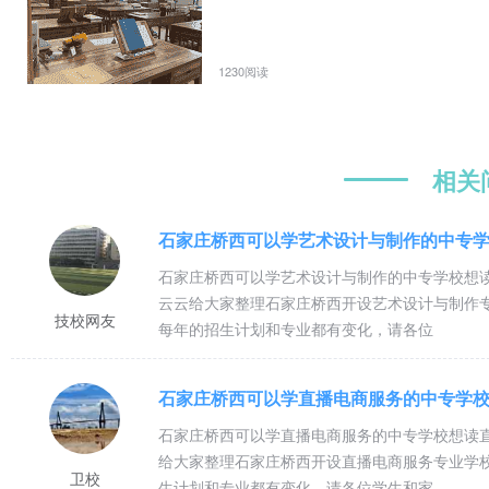
开用人单位与毕业生就业双向选择会，不定期召开各种小型的毕业生就业
国、德国、澳大利亚，菲律宾等国家的医学院校、科研机构建立了友好校
秀学生到国外就业。许多毕业生成才创业取得了骄人的成绩，一批优秀毕
1230阅读
我校高度重视党建和校园文化建设工作，建立健全了各级党组织，紧密联
常性开展干部教育培训工作；学校每年举办校园文化艺术节活动，各类师
相关
当前，在科学发展观指引下，学校党政领导奋发进取，积极探索民办高
程”，全面提高办学水平，朝着又好又快的发展道路开拓奋进。
石家庄桥西可以学艺术设计与制作的中专
石家庄桥西可以学艺术设计与制作的中专学校想
免学费、助学金政策
云云给大家整理石家庄桥西开设艺术设计与制作
技校网友
每年的招生计划和专业都有变化，请各位
1、新生入学凭录取通知书享受半价火车票待遇
2、学生证享受国家有关折扣待遇、
石家庄桥西可以学直播电商服务的中专学
3、国家资助政策：
（1）、国家免学费政策：符合国家规定的在校一、二、三年级学生，每年每
石家庄桥西可以学直播电商服务的中专学校想读
给大家整理石家庄桥西开设直播电商服务专业学
（2）、国家助学金政策：符合国家规定的在校一、二、年级学生，每年每生
卫校
生计划和专业都有变化，请各位学生和家