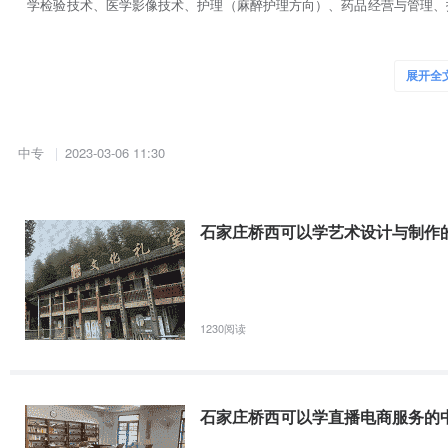
学检验技术、医学影像技术、护理（麻醉护理方向）、药品经营与管理、
关人才需求，就业形势良好。学校还设有中专部，设有农村医学、护理、
健、医学影像技术、药剂、制药技术、眼视光与配镜、美容美体、中医等1
展开全
学校始终坚持依法治校、诚信办学的管理理念，把守法和诚信作为学校生
位”、“全国德育科研先进实验校”、“省级明星学校”、等国家、省、市级多
中专
2023-03-06 11:30
誉称号。许多位国家、省、部领导来校考察时，对学校的办学思想和取得
学校始终把教学作为中心任务，把教学质量作为学校的生命线，坚持走内
范教学管理，努力挖掘教学管理中的质量潜力。近年来，实施“精品课”工
石家庄桥西可以学艺术设计与制作
改革，把提升学生临床实践能力作为学校教学特色追求，通过加强实验教
的基础。在河北省医学教育专业技能考核中，成绩名列前茅，印证了学校
学校具有良好的教育教学资源，拥有一批具有丰富教学经验的专家教授任
1230阅读
“师德建设工程”、 “优师带教工程”等三大工程，推动教师队伍全面素质提
生（含博士学位、硕士学位）132人，高级职称278人。在教育部 “高职高
石家庄桥西可以学直播电商服务的
我校历来重视学生就业工作，坚持以就业和社会需求为导向，不断深化教