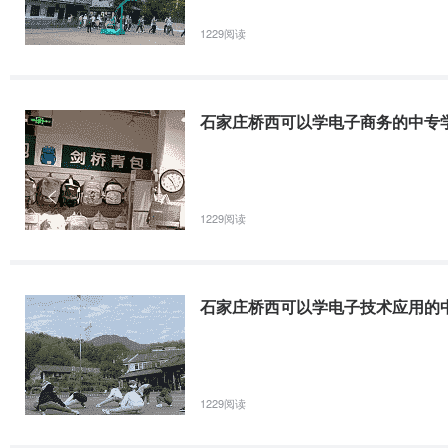
中成药、中药储存与养护、药用植物学基础、中药鉴定技术、中药
1229阅读
理学、药品市场营销技术、药事法规、中医临床常见病等课程。
3.职业资格证书：中药炮制工、药物制剂工。
4.就业方向：医院、制药及药品经营等企业从事中药调剂、质量检
石家庄桥西可以学电子商务的中专
注明：专业介绍来源于石家庄冀联医学中等专业学校中药
石家庄天使护
中药学
1229阅读
培养目标：掌握本专业实际工作所必需的中医学基础理论；中药学
石家庄桥西可以学电子技术应用的
炮制加工和制剂制备技术；中药管理和药事法规的基本知识。
对应职业（岗位）：中药调剂员、中药购销员、中药检验工、中药
所学课程：中医学基础、中药学、方剂学、药用植物学、有机化学
中药炮制学、药事管理等核心课
1229阅读
就业方向：医院中药房、中药制剂室、中药厂和中药药监部门的技