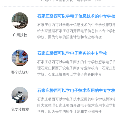
4、学校奖学金：奖励在校优秀学生
5、毕业待遇：颁发国家承认学历的 普通中专毕业证书；省人社厅发报到
石家庄桥西可以学电子信息技术的中专学
6、升学途径：参加河北省“单独招生考试”或“对口高考”。考入普通大专
石家庄桥西可以学电子信息技术的中专学校想读
给大家整理石家庄桥西开设电子信息技术专业学
设施设备
广州技校
学校。因为每年的招生计划和专业都有变
校区占地186亩,建筑面积8.6万平方米,拥有综合性实训楼、办公楼、
石家庄桥西可以学电子商务的中专学校
300张床位的附属医院一所， 所有建筑均为自有土地、自主产权 。
石家庄桥西可以学电子商务的中专学校想读电子
理石家庄桥西开设电子商务专业学校有：石家庄
石家庄天使护士学校
哪个技校好
学校。石家庄桥西可以学电子商务的中专
学校简介
石家庄桥西可以学电子技术应用的中专学
石家庄桥西可以学电子技术应用的中专学校想读
给大家整理石家庄桥西开设电子技术应用专业学
石家庄天使护士学校是河北省教育厅批准的一所的全日制重点职业学校，国
我要读技校
学校。因为每年的招生计划和专业都有变
家庄和平西路太华工业园区军兴路5号，占地面积约 62亩，建筑面积2950