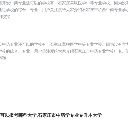
/年
和执业医
西开设中药专业还可以的学校有：石家庄冀联医学中等专业学校。因为没
学中专
通过学校的综合、专业、用户关注度给大家介绍石家庄市桥西中药专业学
师
到校实
设中药专业还可以的学校有：石家庄冀联医学中等专业学校。因为没有官
河北省冀联医学科学研究院，形、医、研三位一体的医学人才培养基地，师资
学校的综合、专业、用户关注度给大家介绍石家庄市中药专业学校排名。
荣获“国家级重点中专”、“河北省办学先进单位”、“学校管理示范校”、“河北
察和
学制
可以报考哪些大学,石家庄市中药学专业专升本大学
3
3