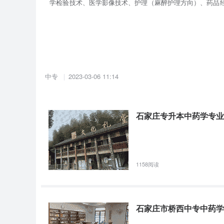
学检验技术、医学影像技术、护理（麻醉护理方向）、药品经
关人才需求，就业形势良好。学校还设有中专部，设有农村
健、医学影像技术、药剂、制药技术、眼视光与配镜、美容美
学校始终坚持依法治校、诚信办学的管理理念，把守法和诚信
位”、“全国德育科研先进实验校”、“省级明星学校”、等国家
中专
2023-03-06 11:14
誉称号。许多位国家、省、部领导来校考察时，对学校的办
学校始终把教学作为中心任务，把教学质量作为学校的生命
范教学管理，努力挖掘教学管理中的质量潜力。近年来，实施
石家庄专升本中药学专业
改革，把提升学生临床实践能力作为学校教学特色追求，通
的基础。在河北省医学教育专业技能考核中，成绩名列前茅
学校具有良好的教育教学资源，拥有一批具有丰富教学经验的
1158阅读
“师德建设工程”、 “优师带教工程”等三大工程，推动教师队
生（含博士学位、硕士学位）132人，高级职称278人。在教育
石家庄市桥西中专中药学
我校历来重视学生就业工作，坚持以就业和社会需求为导向