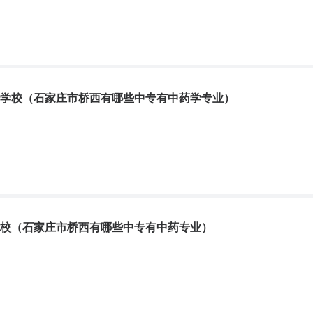
学校（石家庄市桥西有哪些中专有中药学专业）
家庄医学高等专科学校
学费
学制
3
能以及与其相关的中医学、药学等方面的知识和能力,能在中药生产、检验
药和管理等方面工作的应
学、中药鉴定学、中药药剂学、中药炮制学等。
校（石家庄市桥西有哪些中专有中药专业）
家庄冀联医学中等专业学校
学费
学制
3