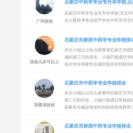
石家庄中药学专业专升本学校,
4700元
石家庄中药学专业专升本学校:河北
高级护理专业
址人数联考专业授予学位中药学河北中
广州技校
临床医学专业
石家庄市桥西中药学专业学校排
本文小编云云给大家整理石家庄市桥
7000
威的第三方的排名，小编只能通过学
技校几岁可以上
口腔医学专业
补贴
各位学生和家长在确定报名时到校实
普通大专
3+3年
230
4700元
石家庄市中药学专业学校排名
中药学专业
本文小编云云给大家整理石家庄市开
第三方的排名，小编只能通过学校的
我要读技校
和家长在确定报名时到校实地考察和
中医学专业
石家庄市桥西中药专业学校排名