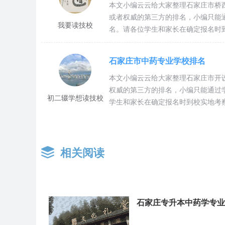
普通大专
单招对口预科班
1+3
6500元
本文小编云云给大家整理石家庄市桥
或者权威的第三方的排名，小编只能
我要读技校
名。请各位学生和家长在确定报名时
学校荣誉
石家庄市中药专业学校排名
本文小编云云给大家整理石家庄市开
石家庄冀联医学院拥有自己的教学附属医院（冀联医院）和
权威的第三方的排名，小编只能通过
厚，设备先进，是一所培养应用型医务专业技术人才的摇篮。曾
初二辍学想读技校
学生和家长在确定报名时到校实地考
中专”等荣誉称号
石家庄市中药学校及专业名单
相关阅读
专业代码
专业名称
学校名称
石家庄专升本中药学专业
--
中药
石家庄医学高等专科学校中专部
--
中药
石家庄冀联医学中等专业学校