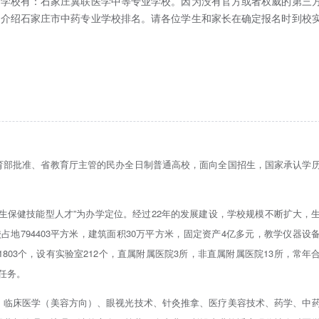
的学校有：石家庄冀联医学中等专业学校。因为没有官方或者权威的第三
家介绍石家庄市中药专业学校排名。请各位学生和家长在确定报名时到校
育部批准、省教育厅主管的民办全日制普通高校，面向全国招生，国家承认学
。
生保健技能型人才”为办学定位。经过22年的发展建设，学校规模不断扩大，
占地794403平方米，建筑面积30万平方米，固定资产4亿多元，教学仪器设
位11803个，设有实验室212个，直属附属医院3所，非直属附属医院13所，常年
任务。
、临床医学（美容方向）、眼视光技术、针灸推拿、医疗美容技术、药学、中