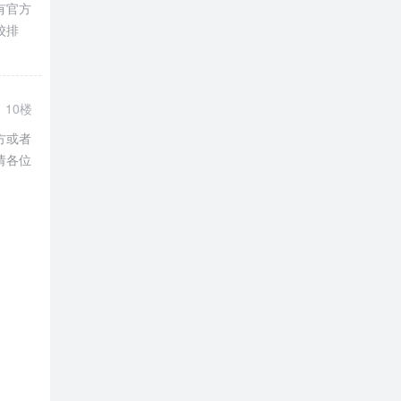
有官方
校排
10楼
方或者
力量雄
请各位
省重点