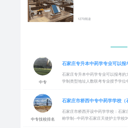
开用人单位与毕业生就业双向选择会，不定期召开各种小型
国、德国、澳大利亚，菲律宾等国家的医学院校、科研机构
秀学生到国外就业。许多毕业生成才创业取得了骄人的成绩
1270阅读
我校高度重视党建和校园文化建设工作，建立健全了各级党
常性开展干部教育培训工作；学校每年举办校园文化艺术节
当前，在科学发展观指引下，学校党政领导奋发进取，积极
程”，全面提高办学水平，朝着又好又快的发展道路开拓奋进
石家庄专升本中药学专业可以报
招生专业
石家庄专升本中药学专业可以报考的
学制类型地址人数联考专业授予学位中
中专
类别
专业名称
学制
学费(元/
石家庄市桥西中专中药学学校（
7000
石家庄市桥西开设中药学学校：石家
补贴
护理专业
3年
称学制--中药学石家庄天使护士学校
230
中专技校排名
4700元