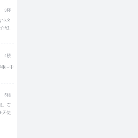
3楼
毕
专业名
业介绍、
毕
4楼
制--中
毕
5楼
部。石
庄天使
毕