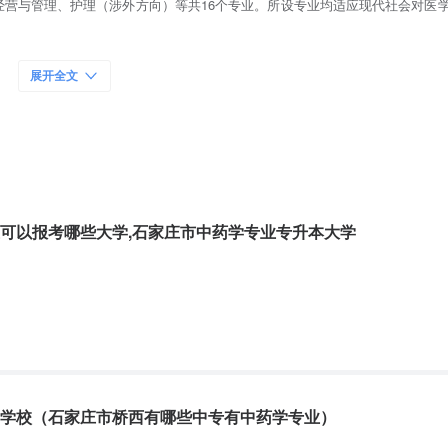
营与管理、护理（涉外方向）等共16个专业。所设专业均适应现代社会对医
医学、护理、口腔修复工艺、中医康复保健、中药、助产、医学检验技术、营
体、中医等15个专业。
展开全文
作为学校生存发展的根本动力，先后获得 “全国民办非企业诚信与自律建设
、省、市级多项荣誉。国家民政部授予“全国先进民间组织”及“自律与诚信先进单
学思想和取得的成绩给予了较高的评价。
线，坚持走内涵发展之路，大力加强教研室和学科建设。大力实施品牌战略，
“精品课”工程，整体拉动课堂教学的A级比例，不断推动教学质量的提高。注
可以报考哪些大学,石家庄市中药学专业专升本大学
过加强实验教学环节，完善实习基地建设，不断为学生成为实用性医学人才奠
，印证了学校在改革和建设中的卓越成果。
专家教授任课。近年来更加重视人才兴校战略，通过实施“培养百名研究生工
伍全面素质提升。学校共有专兼职教师940名，其中专任教师731名，专任教师
部 “高职高专人才培养工作水平评估”中获得“良好”成绩。
学校（石家庄市桥西有哪些中专有中药学专业）
，不断深化教育教学改革。我校在全国各地广泛建立实习就业网络，坚持每年