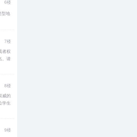
6楼
类型地
理
7楼
或者权
理
名。请
，
8楼
权威的
位学生
理
9楼
理