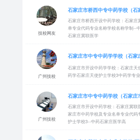
石家庄市桥西中专中药学校（石
7000
口腔修复工艺专
补贴
石家庄市桥西开设中药学校：石家庄
3年
业
230
单专业代码专业名称学校名称学制--
技校网友
4700元
石家庄冀联医学
7000
补贴
石家庄市中专中药学学校（石家
普通中专
中药学
3年
2300元
石家庄市开设中药学学校：石家庄天
元
药学石家庄天使护士学校3中药学专
广州技校
7000
中医康复保健专
补贴
石家庄市中专中药学校（石家庄
3年
业
230
石家庄市开设中药学校：石家庄冀联
4700元
家庄市中药学校及专业名单专业代码专
广州技校
7000
护士学校3--中药石家庄医学高
补贴
康复技术专业
3年
230