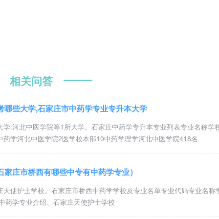
的毕业生就业洽谈会，毕业生有较高的就业率。近年来，学校引进了多名外教
建立了友好校际关系。学校还举办国际教育交流培训，并组织涉外护理培训，
，一批优秀毕业生已成为中、初级医院的院长、副院长和业务中坚。
组织，紧密联系实际加强思想政治工作，结合白求恩、雷锋精神教育和传统教
活动，各类师生文化活动丰富多彩，校园文体活动生动活泼。
相关问答
探索民办高校发展之路，切实采取积极措施提高教学质量，大力实施“和谐
。
考哪些大学,石家庄市中药学专业专升本大学
大学:河北中医学院等1所大学。石家庄中药学专升本专业列表专业名称学
药学河北中医学院2医学校本部10中药学理学河北中医学院418名
年)
招生对象
备注
石家庄市桥西有哪些中专有中药学专业）
元/年，国家
颁发普通中专毕业证和就业报
庄天使护士学校。石家庄市桥西中药学学校及专业名单专业代码专业名称
年满15周的应往届初中毕业
证，第三年
3中药学专业介绍、石家庄天使护士学校
0元，实交
生
在校考取护士证