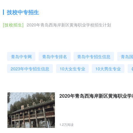
03
数控技术应用
三年
技校中专招生
04
电子商务
三年
05
航空服务
三年
[技校招生]
2020年青岛西海岸新区黄海职业学校招生计划
06
旅游服务与管理
三年
07
物流服务与管理
三年
青岛中专网
青岛中专排名
青岛中专招生信息
青岛
08
计算机平面设计
三年
2023年中专招生信息
10大女生专业
10大男生专业
09
会计电算化
三年
10
工程造价
三年
招生对象应往届初中毕业生，面向全国范围内招生。量控计划以青岛市
2020年青岛西海岸新区黄海职业
注①就读中专的学生按照国家规定每年减免学费1600元，
O符合国家励学全 政策的学生技照每生每年2000元资助。
①机空服务专业需费面试未面试或测试不合格者不子取或建议转其他专
1.2万阅读