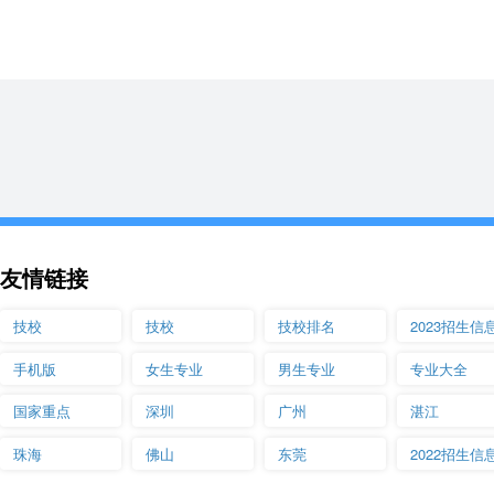
青岛西海岸新区黄海职业学校办学实力
学校占地面积300余亩，包括教学功能区和实训功能区。开设电子商
计、工程造价、物流服务与管理8个三二连读专业和电子商务、会计电算
学校实训中心建筑面积3.4万平方米，包括数控技术、机械加工、汽车
3600余万元。是教育部2006年全国职业教育工作会议观摩现场之一
业技能大赛，青岛市开发区职业技能大赛。其中，汽车维修技术实训基
基地是青岛市财政重点支持项目。
青岛西海岸新区黄海职业学校与青岛黄海学院是同属于青岛黄海蓝岸教
友情链接
势。学校实施依法治校、质量立校、特色兴校、人才强校的发展战略，
成四文化育人机制，即：开展国学教育，以优秀传统文化育人；坚持雷
技校
技校
技校排名
2023招生信
育人；加强创新创业教育，以创新精神协同育人；加强特色体育项目建
手机版
女生专业
男生专业
专业大全
断提升。
国家重点
深圳
广州
湛江
珠海
佛山
东莞
2022招生信
青岛西海岸新区黄海职业学校联系方式