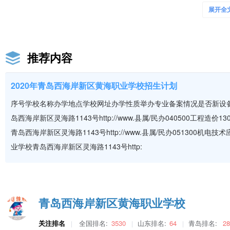
B8
工程造价
五年
展开全
B9
物流管理
五年
#三二连读大专属大学专科收育范期。中专阶段享受中专生的哈学全发败
推荐内容
助学等方面网等政策，毕业待遇与普通专科毕业生完全一致。领发青岛
招生对象:面内山东省范围内招生，限应属切中毕业生。
注:①就读三二连读大专的学生按照国家规定每年减免学费1600元
2020年青岛西海岸新区黄海职业学校招生计划
C符合国家助学金政策的学生核熟每生每年2000元资助。
序号学校名称办学地点学校网址办学性质举办专业备案情况是否新设备
①符合学校动学金改策的学生第一年按照每生1900元资助。
岛西海岸新区灵海路1143号http://www.县属/民办040500工
C学前教育专业学生取前必须通过面试主要考商普通话、表达能力。并
思想品神的考真。确定学生具有从事收师职业所需的基本素质和发展潜
青岛西海岸新区灵海路1143号http://www.县属/民办051300
业学校青岛西海岸新区灵海路1143号http:
（2）中专专业
专业代码
专业名称
学制
01
机电技术应用
三年
青岛西海岸新区黄海职业学校
02
汽车运用与维修
三年
关注排名
全国排名:
3530
山东排名:
64
青岛排名:
28