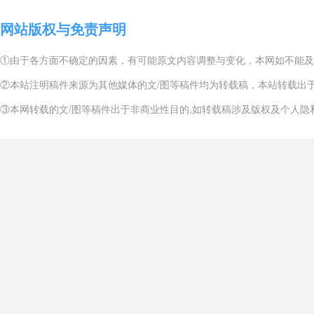
网站版权与免责声明
学校地址:青乌西海岸新区灵海路1143号
邮政编码: 266427
咨询电话: 0532 83175666
①由于各方面不确定的因素，有可能原文内容调整与变化，本网如不能及
②本站注明稿件来源为其他媒体的文/图等稿件均为转载稿，本站转载出
③本网转载的文/图等稿件出于非商业性目的,如转载稿涉及版权及个人隐私等