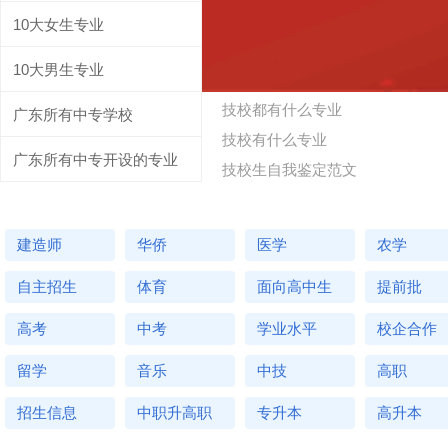
10大女生专业
复试
面试
调剂
暑假
10大男生专业
学校代码
加分
体检
招生对象
技校都有什么专业
广东所有中专学校
奖学金
复习大纲
夏令营
招生代码
技校有什么专业
广东所有中专开设的专业
短期
CET
进修班
职业资格
技校生自我鉴定范文
MBA
学考
学历
学徒
广东招生信息
建造师
华侨
医学
农学
专业百科
自主招生
体育
面向高中生
提前批
高考
中考
学业水平
校企合作
留学
音乐
中技
高职
招生信息
中职升高职
专升本
高升本