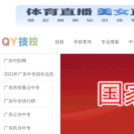
技校
学校查询
专业搜索
中
当前城市：
广东中职网
广东
切换地区
2021年广东中专招生信息
中技
高职
大专
本科
广东所有重点中专
专升本
高升本
高升专
师范
广东中专排行榜
同等学力
录取投档线
春招
秋招
广东公办中专
硕士
博士
普通话水平
本硕连读
广东民办中专
通知书
成绩查询
三年制
初审结果