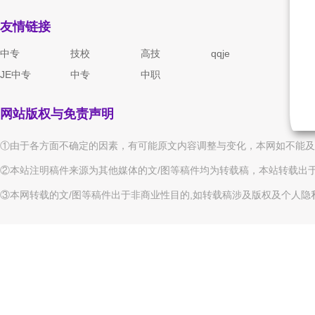
潮州市湘桥区虹桥职业技术学校
友情链接
饶平县新丰职业技术学校
中专
技校
高技
qqje
清远市新科职业技术学校
JE中专
中专
中职
英德华粤艺术学校
网站版权与免责声明
佛冈县职业技术学校
清远市德圣健康职业技术学校
①由于各方面不确定的因素，有可能原文内容调整与变化，本网如不能及
连山壮族瑶族自治县职业技术学校
②本站注明稿件来源为其他媒体的文/图等稿件均为转载稿，本站转载出
③本网转载的文/图等稿件出于非商业性目的,如转载稿涉及版权及个人隐私等
连南瑶族自治县职业技术学校
连州市职业技术学校
阳山县职业教育中心学校
清远市特殊教育学校