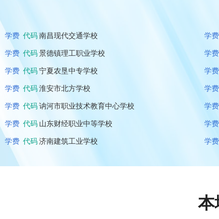
学费
代码
南昌现代交通学校
学
学费
代码
景德镇理工职业学校
学
学费
代码
宁夏农垦中专学校
学
学费
代码
淮安市北方学校
学
学费
代码
讷河市职业技术教育中心学校
学
学费
代码
山东财经职业中等学校
学
学费
代码
济南建筑工业学校
学
本