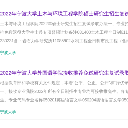
夏季
五年制
同等学力
录取投档
2022年宁波大学土木与环境工程学院硕士研究生招生复
联系方式
微信公众号
硕士
博士
土木与环境工程学院2022年硕士研究生招生复试录取办法一、专
免学费
考试大纲
通知书
成绩查询
推免数退役大学生士兵专项普招计划备注081400土木工程全日制6111
一年制
政审
复试
面试
330231含：岩石力学研究所11085902水利工程全日制市政工程（含
填报志愿
优惠政策
学校代码
加分
宁波大学
考生须知
乘车指南
奖学金
复习大纲
2022年宁波大学外国语学院接收推荐免试研究生复试录
征求志愿计
半工半读
短期
CET
根据教育部和学校有关文件规定，本着“公平、公正、公开”和“择优
划
会计
老年
MBA
学考
一、接收专业我院2022年所有全日制招生专业均可接收推免生。
随迁子女
研究生
建造师
华侨
生。专业代码专业名称050201英语语言文学050204德语语言文学05
单招
研究生
自主招生
体育
宁波大学
医学
免试
高考
中考