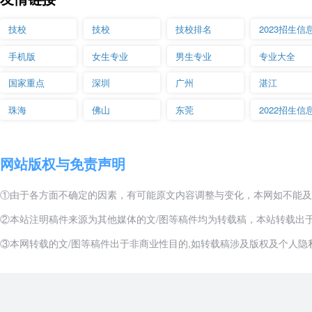
副会长、黑龙江省中职学校学生工作委员会主任、黑龙江省中专学校毕
学校校长为全省职业教育领军人。
技校
技校
技校排名
2023招生信
黑龙江省商务学校设施设备
手机版
女生专业
男生专业
专业大全
国家重点
深圳
广州
湛江
学校教学设施、设备先进齐全。设有35个实验室，其中微机实验室8个，微
余台，手提电脑百余台，教师全部采用多媒体教学，计算机全部上网（
珠海
佛山
东莞
2022招生信
外，有多媒体实验室、会计电算化模拟实习室、远航市场营销学生实习
为各个专业学生创造了现代化的学习条件，电化教学被充分应用在所有专
盘，内容丰富，种类齐全。全校每个教室都配备彩色闭路电视等教学系
网站版权与免责声明
宿舍设有电话等极大地方便了学生。
①由于各方面不确定的因素，有可能原文内容调整与变化，本网如不能及
黑龙江省商务学校办学特色
②本站注明稿件来源为其他媒体的文/图等稿件均为转载稿，本站转载出
校训：以技能为本，诚信做人、博学多思、知行统一、自强不息。
③本网转载的文/图等稿件出于非商业性目的,如转载稿涉及版权及个人隐私等
办学理念：教好一名学生，成就一个人才，幸福一个家庭；办好一所学
育人理念：注重个性培养，因材施教，随物成形，突出全员成才教育。
高质量教学理念：创品牌专业，讲精品课程，以名师立质，练高强技能
注重学生专业技能和综合素质培养，升学率、就业率高是我校办学一大