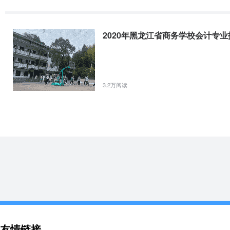
黑龙江省商务学校升学情况
毕业后可报考统招大学本科、专科。读我校中专的学生一样能升大学
2020年黑龙江省商务学校会计专业
学，因材施教。近几年已有大批学生毕业后升入黑龙江大学、哈尔滨商
尔大学、中央音乐学院等高等院校。多年来，我校中专生毕业后升对口专
黑龙江省商务学校留学情况
3.2万阅读
学校支持学生出国留学，一些学生毕业后已到日本、俄罗斯、韩国、
黑龙江省商务学校师资情况
学校现有教职工200余名，拥有一支力量雄厚而稳定的专业师资队伍，专
师、会计师、注册会计师、经济师、商业美术师等)教师50余人，省级学
全省中职校教育研究会有关学科委员会主任、秘书长。有硕士研究生学
二、三等指导教师奖；每年学校派教师学习，挂职锻炼更新知识，掌握
长、全国优秀教师、全国职教学会学生工作委员会副主任、黑龙江省中
友情链接