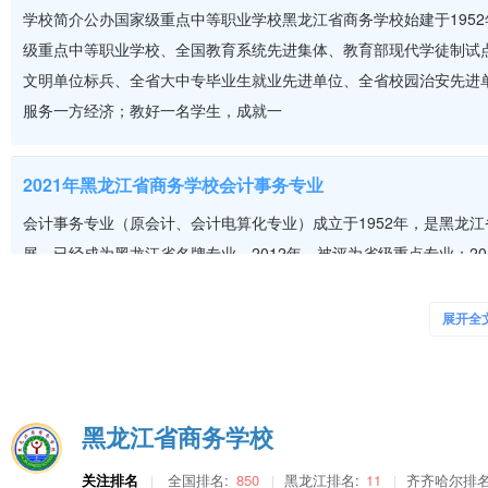
13
旅游管理
30
学校简介公办国家级重点中等职业学校黑龙江省商务学校始建于195
黑龙江农业工
级重点中等职业学校、全国教育系统先进集体、教育部现代学徒制试点
14
汽车检测与维修技术
60
文明单位标兵、全省大中专毕业生就业先进单位、全省校园治安先进
15
电子商务
10
服务一方经济；教好一名学生，成就一
16
广告设计与制作
10
黑龙江农业经
17
计算机应用技术
10
2021年黑龙江省商务学校会计事务专业
会计事务专业（原会计、会计电算化专业）成立于1952年，是黑龙
18
农业经济管理
10
展，已经成为黑龙江省名牌专业。2012年，被评为省级重点专业；2
19
计算机网络技术
20
2016年，被黑龙江省教育厅评为黑龙江省中等职业学校会计事务专业
20
环境艺术设计
10
黑龙江农垦职
“1+X”职业资格认证试
展开全
21
物流管理
10
2021年黑龙江省商务学校航空服务专业
22
电子商务
30
航空服务专业（一）培养目标本专业坚持立德树人，面向航空服务公
黑龙江省商务学校
23
酒店管理
30
务、民航安全检查、空港地面服务等工作，具有良好的职业道德和职
黑龙江旅游职
24
旅游管理
30
关注排名
全国排名:
850
黑龙江排名:
11
齐齐哈尔排名
（二）主要课程民航服务礼仪、民航服务与沟通、航空服务英语、形