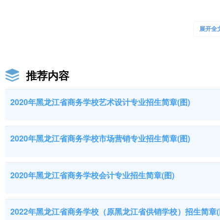
2
环境艺术设计
30
展开全
3
会计
30
哈尔滨职业技
4
汽车检测与维修技术
6o
5
市场营销
30
推荐内容
6
酒店管理
3o
2020年黑龙江省商务学校艺术设计专业招生简章(图)
7
空中乘务
30
8
会计
30
黑龙江职业学
2020年黑龙江省商务学校市场营销专业招生简章(图)
9
市场营销
30
10
物流管理
30
2020年黑龙江省商务学校会计专业招生简章(图)
11
计算机数字媒体应用技术
120
黑龙江建筑职
12
艺术设计
40
2022年黑龙江省商务学校（原黑龙江省供销学校）招生简章(