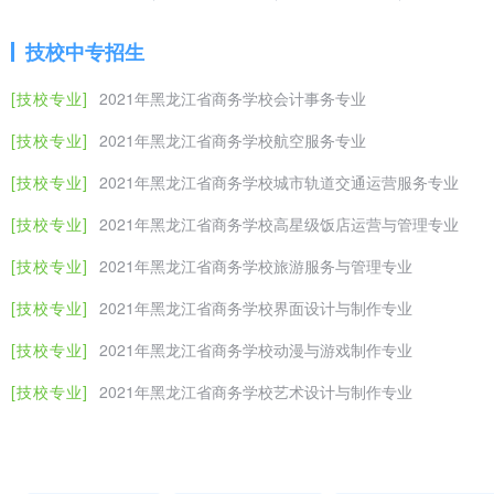
位民航乘务员、
25
烹调工艺与营养
60
技校中专招生
26
计算机网络技术
6o
[技校专业]
2021年黑龙江省商务学校会计事务专业
2021年黑龙江省商务学校城市轨道交通运营服务专业
27
软件技术
30
黑龙江信息技
[技校专业]
2021年黑龙江省商务学校航空服务专业
城市轨道交通运营服务专业（一）培养目标本专业坚持立德树人，面
28
广告设计与制作
30
票务服务、车站管理服务等工作，具有良好的职业道德和职业发展基
[技校专业]
2021年黑龙江省商务学校城市轨道交通运营服务专业
课程车站服务与投诉处理、城市轨道交通运营安全、礼貌礼节、客运
29
高速铁路客运乘务
10
[技校专业]
2021年黑龙江省商务学校高星级饭店运营与管理专业
黑龙江商业职
站务员、车站
30
电子竞技运动与管理
10
[技校专业]
2021年黑龙江省商务学校旅游服务与管理专业
31
汽车检测与维修技术
10
七台河职业学
[技校专业]
2021年黑龙江省商务学校高星级饭店运营与管理专业
2021年黑龙江省商务学校界面设计与制作专业
黑龙江省商务学校就业前景
高星级饭店运营与管理专业（一）培养目标本专业坚持立德树人，主
[技校专业]
2021年黑龙江省商务学校动漫与游戏制作专业
必需的科学文化基础知识、高星级酒店的运营与管理专业知识和技能
[技校专业]
2021年黑龙江省商务学校艺术设计与制作专业
黑龙江省商务学校毕业生有良好的社会反响，学校良好的就业环境使
素质劳动者和技能型人才。（二）主要课程前厅服务与管理、客房服
专业技能强、长期受到用人单位的青睐。
课程。（三）就业
学校面向社会和市场办学，尤其重视毕业生就业推荐工作，设置就业
学校特设置就业指导领导小组，把学生就业问题做为学校的头等大事