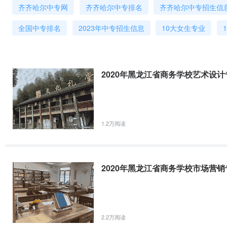
齐齐哈尔中专网
齐齐哈尔中专排名
齐齐哈尔中专招生信
责，从学生入学教育到毕业将职业指导贯穿始终。采用分散与集中相结
2021年黑龙江省商务学校旅游服务与管理专业
模式。学校各专业均与哈尔滨、北京、上海、广州等各大人才市场，苏
旅游服务与管理专业（一）培养目标本专业坚持立德树人，面向旅行
全国中专排名
2023年中专招生信息
10大女生专业
绍所、苏州横越人才介绍所、深圳龙冈职业介绍有限公司等单位建立了
子商务公司及旅游饭店等行业企业，培养从事导游服务、旅行社服务
海、广州、深圳、青岛、大连、北京、哈尔滨等数百家大中型企业建立
业道德和职业发展基础的德智体美全面发展的高素质劳动者和技能型
近几年 学生就业单位有：中国银行哈尔滨分行、北京电视台、黑龙江
通公司、省展览中心、哈市路桥局、省房产公司、哈报业集团、中国国
史、中国旅游地理以及旅游
2020年黑龙江省商务学校艺术设计
市铁道国际旅行社、哈尔滨瀛洲假期旅行社、华通旅游有限责任公司等
海通成佳加物流公司、上海佳吉物流公司等各大物流公司，黑龙江省百
2021年黑龙江省商务学校界面设计与制作专业
属材料有限公司、哈尔滨鲍氏家俱有限公司、黑龙江兄弟耐舍家俱有限
省同州医药有限公司等医药类企业、哈尔滨市皮革协会所涉及的皮革类
界面设计与制作专业（一）主要课程素描、色彩、构成基础、Photosho
1.2万阅读
广亩景观设计咨询有限公司、上海市兴隆建筑装饰有限公司、上海平涛
制作、动态网页设计、网络设备安装与调试等。培养目标本专业学生
心、好又多超市、中央商城等各大超市商场、北京怡生园国际会议中心
能。（二）毕业生应获得以下几个方面的基本知识和职业能力A.具有
些同学自主创业，如：铭晟彩印有限公司、哈尔滨万能科技开发有限公
本
滨天奇数码有限公司等诸多私营企业总经理均为我校毕业生，已有很好
2020年黑龙江省商务学校市场营销
营销"、"装潢设计"、“旅游服务与管理”、“会计电算化”等专业毕业
就业，推荐率100%，就业率98%以上。每位学生毕业时都有多家企
2.2万阅读