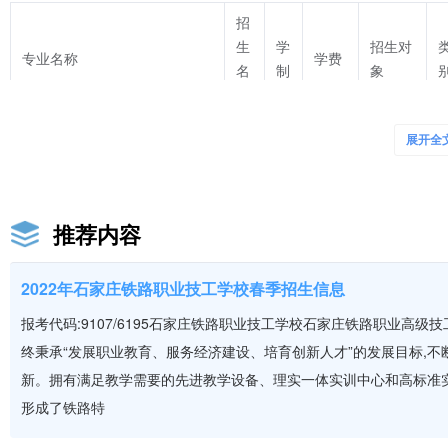
招
生
学
招生对
专业名称
学费
名
制
象
额
展开全
全省应
三
2300
会计电算化
40
届初中
年
元/年
毕业生
推荐内容
2022年石家庄铁路职业技工学校春季招生信息
报考代码:9107/6195石家庄铁路职业技工学校石家庄铁路职业高
全省应
三
2300
终秉承“发展职业教育、服务经济建设、培育创新人才”的发展目标,
旅游服务与管理
40
届初中
年
元/年
毕业生
新。拥有满足教学需要的先进教学设备、理实一体实训中心和高标准
形成了铁路特