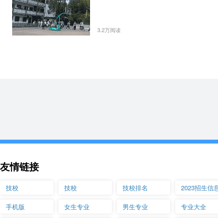
一支专业知识和实践能力过硬的“双师型”师资队伍。使学校的骨干专业
3.2万阅读
石家庄铁路技校学校地址：石家庄市新华路59
乘车路线：
石家庄站：火车站（西广场）乘9路公交车石铁技校留营站下车路南即
石家庄北：乘301路在西二环和新华路口下车西行300米路南。
南焦客运站：乘2环1路在西二环和新华路口下车西行300米路南。
白佛客运站：乘21路在金亿城换乘314在石铁技校留营站下车即到。
运河桥客运站：乘游6路在西二环和新华路口下车西行300米路南。
石家庄铁路技校联系方式
0311-86124645
友情链接
技校
技校
技校排名
2023招生信
手机版
女生专业
男生专业
专业大全