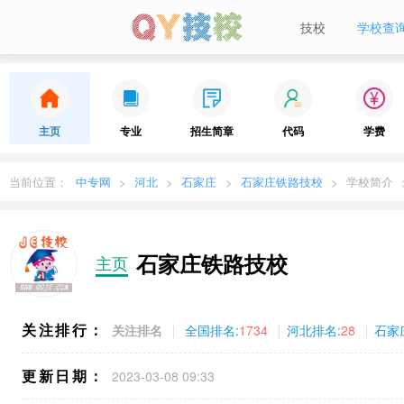
技校
学校查
当前城市：
广东
切换地区
主页
专业
招生简章
代码
学费
当前位置：
中专网
河北
石家庄
石家庄铁路技校
学校简介
石家庄铁路技校
主页
关注排行：
关注排名
全国排名:
1734
河北排名:
28
石家
更新日期：
2023-03-08 09:33