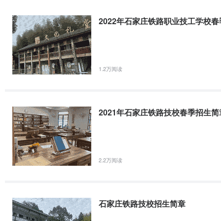
方园体育健康城、北欧独资的皇家大酒店、丽晶丽亭大酒店、四海博业
泰凯德科技有限公司等二十几家知名企业有长期用工协议。良好的形象
2022年石家庄铁路职业技工学校
到98%以上。
1.2万阅读
石家庄铁路技校免学费、助学金政策
所有农村、城镇和城市家庭经济困难的学生，每年可以得到1500元的
秀生还可以享受学校奖学金。
国家助学金资助对象是具有中等职业学校全日制正式学籍的在校一、二
2021年石家庄铁路技校春季招生简章
生，资助标准为每生每年1500元，学校为每位受助学生办理银行储蓄
2.2万阅读
石家庄铁路技校师资力量
学校以“厚朴修技，脚下生路”为校训，以“团结求实、勤奋卓越”为校风
石家庄铁路技校招生简章
做到了规范管理，严谨治校。在“重人品、厚基础、强能力、宽适应”
力为本位，科学设计教学安排，合理设置课程，及时调整教学内容，逐