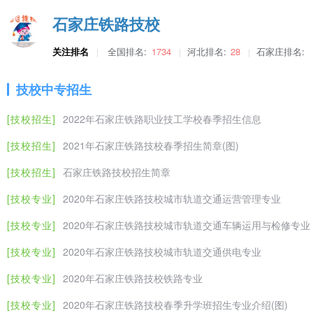
2020年石家庄铁路技校城市轨道交通车辆运用与检修专业
石家庄铁路技校
全省应
城市轨道交通车辆运用与检修【培养目标】具有城市轨道交通车辆驾
关注排名
全国排名:
1734
河北排名:
28
石家庄排名:
三
2200
往届初
面向城市轨道从事电力机车司机、电动列车电气钳工、电力列车机械
电子电工技术
80
年
元/年
中毕业
技校中专招生
生。
2020年石家庄铁路技校城市轨道交通供电专业
[技校招生]
2022年石家庄铁路职业技工学校春季招生信息
城市轨道交通供电【培养目标】具有牵引变电所供电运行与检修、接
[技校招生]
2021年石家庄铁路技校春季招生简章(图)
全省应
轨从事变电站值班员、城轨接触网检修工、维修电工、其他电力设备
三
2200
往届初
[技校招生]
石家庄铁路技校招生简章
计算机及应用
80
年
元/年
中毕业
[技校专业]
2020年石家庄铁路技校城市轨道交通运营管理专业
2020年石家庄铁路技校铁路专业
生。
作为一所专业铁路学校，石家庄铁路职业技工学校始终秉承“发展职业
[技校专业]
2020年石家庄铁路技校城市轨道交通车辆运用与检修专业
更新观念、大胆进行办学模式和办学机制的改革与创新。学校紧随时
[技校专业]
2020年石家庄铁路技校城市轨道交通供电专业
高尔夫运动服务与管理（为北
全省应
建设上形成了铁路特色鲜明、路地两用专业并举的发展格局。现有铁
京四海博业集团高尔夫球场、
[技校专业]
2020年石家庄铁路技校铁路专业
二
2800
往届初
地了解这些专业，由石铁技校帮你解读铁路类专业！1.电气化铁道供
人济集团高尔夫球场、桃源高
80
年
元/年
中毕业
发展前景都是很不错的
尔夫俱乐部等多家单位订单培
[技校专业]
2020年石家庄铁路技校春季升学班招生专业介绍(图)
生。