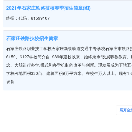
2021年石家庄铁路技校春季招生简章(图)
全省应
三
1800
往届初
统招：代码：61599107
会计电算化
80
年
元/年
中毕业
生。
石家庄铁路技校招生简章
石家庄铁路职业技工学校石家庄新铁轨道交通中专学校石家庄市铁路技
全省应
6159、6127学校简介自1989年建校以来，始终秉承“发展职教
三
1800
往届初
念、大胆进行办学.模式和办学机制的改革与创新。现发展成为下辖
旅游服务与管理
80
年
元/年
中毕业
学校占地面积330亩、建筑面积9万平方米、在校生万人以上。现有1
生。
设备
2020年石家庄铁路技校城市轨道交通运营管理专业
全省应
三
1800
往届初
展开全
城市轨道交通运营管理【培养目标】具有城市轨道交通客运服务、车
铁路客运服务
80
年
元/年
中毕业
站从事城市轨道交通站务、车务、票务、安检、城市轨道交通行车值
生。