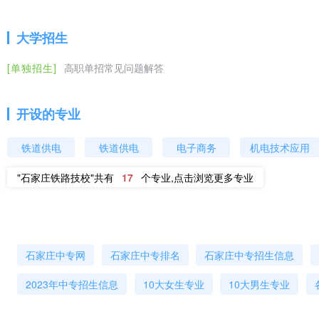
养）
大学招生
2020年石家庄铁路技校春季升学班招生专业介绍(图)
高尔夫运动服务与管理专业招生要求：身体健康，擅长运动，肝功和乙
６２米以上，男生身高１.７２米以上，此专业以女生为主，须面试
[单独招生]
高职单招常见问题解答
其他专业招生要求：五官端正，身体健康，肝功和乙肝五项化验正常，
2020年石家庄铁路技校春季招生简章(图)
取。
开设的专业
中职学校招生和资助政策有问必答
石家庄铁路技校师资力量
铁道供电
铁道供电
电子商务
机电技术应用
第一部分学校和招生对象1问：什么是中职学校？答：中职学校包括
"石家庄铁路技校"共有
17
个专业,点击浏览更多专业
学校师资力量雄厚，设备设施齐全，配有一流的多媒体教室、语音室、
应的普通中专、职业高中和技工学校文凭。2问：中职学校招收对象
设备设施，并设有学生食堂和公寓化的学生宿舍。
下岗失业人员、农民工、新型职业农民等愿意接受中等职业教育的人
所有学生都要参加入学考试。我省中职学校目前实行的是“考试入学和
取。
石家庄中专网
石家庄中专排名
石家庄中专招生信息
石家庄铁路技校学生就业
2023年中专招生信息
10大女生专业
10大男生专业
学校以立足铁路，服务社会为办学宗旨，为铁路和地方培养了大量实用