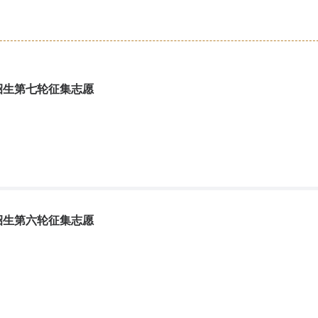
，从2021年11月16日至11月18日。公示期间，如有异议，请向学校
学务处招生科）附件1：滇西科技师范学
轮征集志愿计划”
招生第七轮征集志愿
工作定于7月27日进行。本轮征集志愿涉及理科一本预科批次上海中医药大
为7月27日8:00，考生填报截止时间为7月27日18:00，确认截止时
中医药大学理科不低于561分。（二）艺术
招生第六轮征集志愿
业及相同相近专业信息公示
近专科专业代码相同相近专科专业名称滇西科技师范学院体育040201
570301社会体育滇西科技师范学院体育040201体育教育570302休闲体