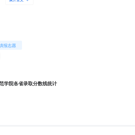
展开全文
批低控制分数线。
考生，应认真阅读招生院校招生章程，根据自身条件进行填报。
填报志愿
。
只有参加了降分征集志愿的考生，才能参加降分投档
。投档时，院校有
二本及预科批的顺序依次进行。被投档至前序批次考生，不再参加后续任
文科不低于390分，理科不低于360分考生的投档，再进行文化成绩降
技师范学院各省录取分数线统计
防护，避免人员聚集。
）参加征集志愿。填报志愿相关操作参见“2020年普通高校招生网上填报