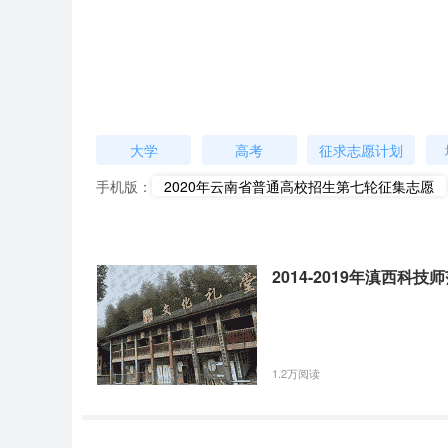
体育类专业低控制线：60分。
（三）三校生
不低于高职院校招收三校生尚有空余计划科类相应高职专科
填报资格要求如下：
已投档和录取的考生不参加本轮征集志愿。填报征集志愿的
大学
高考
征求志愿计划
本轮征集志愿为低于二本及预科低控制分数线的降分征集
的，按照院校的要求进行。
手机版：
2020年云南省普通高校招生第七轮征集志愿
本轮征集志愿投档按照艺术体育类二本及预科批、文理科
投档。
艺术类二本及预科批降分征集的，投档时将首先进行文化成绩
2014-2019年滇西科
三校生高职专科批单独进行投档。
考生应严格遵守当地新冠肺炎疫情防控各项要求，做好自我
考生可通过云南省招考频道登录“云南省招生考试工作网”（
1.2万阅读
须知”（
）。
附件（点击下载或查看）：
滇西科技师范学院第七轮征集志愿专业计划信息