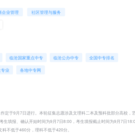
商企业管理
社区管理与服务
临沧国家重点中专
临沧公办中专
全国中专排名
生专业
各地中专网
工作定于9月7日进行。本轮征集志愿涉及文理科二本及预科批部分高校，
填报、确认开始时间为9月7日8:00，考生填报截止时间为9月7日18:0
文科不低于460分，理科不低于420分。