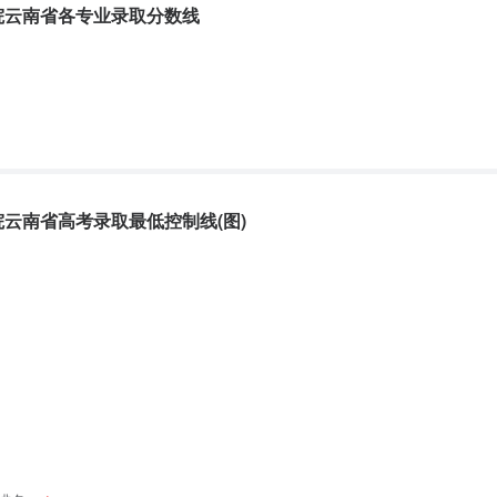
学院云南省各专业录取分数线
征集志愿招
专业
学制
学费
生计划
（30）汽车检测与维修技术
3
4000
8
院云南省高考录取最低控制线(图)