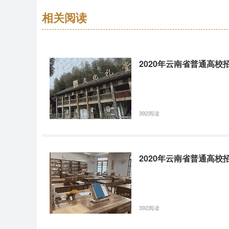
生专升本可报考学校及专业信息予以公示。公示期为3个工作日
相关阅读
生科反映。联系电话：0883-8882659、3088255（
2019年滇西科技师范学院“普通高校招生第5
2020年云南省普通高校
根据实际录取进度，2019年普通高校招生第五轮征集志愿
艺术、体育类二本及预科批次部分高校。考生填报、确认开始时间
月27日19:00。成绩要求如下：（一）一本预科批次上海
392阅读
2022年临翔区职业教育中心春季招生简章(图)
2020年云南省普通高校
2022年滇西科技师范学院新增专升本招生专
招生院校名称招生专业类别招生专业代码招生专业名称相同相
392阅读
570110K体育教育滇西科技师范学院体育040201体育教育