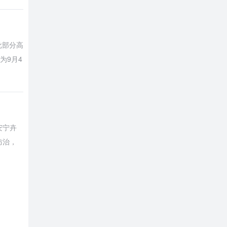
批部分高
为9月4
安宁卉
防治，
及专业
科毕业