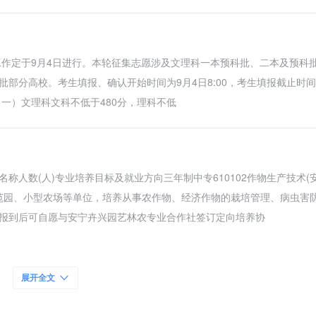
工作定于9月4日进行。本轮征集志愿涉及文理科一本预科批、二本及预科
部分高校。考生填报、确认开始时间为9月4日8:00，考生填报截止时间
：（一）文理科文科不低于480分，理科不低
人数(人)专业培养目标及就业方向三年制中专610102作物生产技术(
示范园、小型农场等单位，培养从事农作物、经济作物的栽培管理、病虫害
报到后可自愿与安宁卉兴园艺林农专业合作社签订定向培养协
相同相近专业信息、2022届专科毕业生专升本可报考学校
展开全文
22年专升本招生专业及相同相近专业信息、滇西科技师范学院2022届专