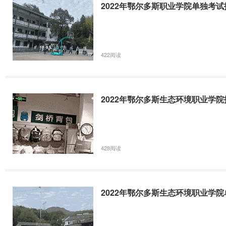
N7
矿山机电与智能装备
文科 理科 采矿类 机电类
2022年鄂尔多斯应用技术学院普通高等教育专升本招
2022年鄂尔多斯职业学院单独考
N8
煤矿智能开采技术
文科 理科 采矿类
鄂尔多斯应用技术学院2022年普通高等教育专升本招生章程根据《教育
知》（教学厅〔2021〕8号）精神、《教育厅关于印发2022年内蒙
N8
应急救援技术
文科 理科 采矿类 化工类
〔2022〕3号）要求，结合我院实际，特制本招生章程。—、基本情
422阅读
招生计划最终以内蒙古教育考试中心公告为准
四、报考鄂尔多斯职业学院指南
2022年鄂尔多斯应用技术学院退役大学生士兵免试专
1.
考生报考鄂尔多斯职业学院路径
2022年鄂尔多斯生态环境职业学
鄂尔多斯应用技术学院2022年退役大学生士兵专升本免试招生录取实施
内蒙古考生查询2022年鄂尔多斯职业学院招生政策、计划，请登陆
或
高等教育专科升本科考试招生工作方案的通知》（内教办发〔2022〕3
尔多斯职业学院，院校代码：G03。
通知》（内教高函〔2022〕11号）和《关于印发2022年内蒙古自治
山西、甘肃、青海考生登陆户籍所在省份招生考试网站查询报考鄂尔多
428阅读
2.
学院与区内多家本科学院合作为毕业生升本开辟通道
2022年鄂尔多斯应用技术学院退役大学生士兵免试专
学院毕业生专升本渠道畅通，毕业生在大三毕业前夕可对口报考区内本
与中国石油大学、北京航空航天大学、吉林大学等33所国内知名院校
鄂尔多斯应用技术学院2022年退役大学生士兵免试专升本考生职业适
2022年鄂尔多斯生态环境职业学
教育文凭。
议：建议提前在电脑/手机上更新腾讯会议软件，使用最新版本。(二)设
3.
学院在奖励和帮扶学生困难方面的政策和措施
（备用）。电脑：①考生使用笔记本电脑进行面试，如果电脑本身配置
奖：国家奖学金8000元/人/年；国家励志奖学金5000元/人/年;“乌兰夫奖