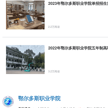
2023年鄂尔多斯职业学院单招招生
施，为蒙晋陕及周边地区企事业单位培养了大批高素质技术技能型人才。
人，五年制高职3+2学生461人,电大本专科在读学生4400人。
（七）
学生就业
学院高度重视毕业生就业工作，同鄂尔多斯集团、内蒙古长城计算机系
2.2万阅读
远景动力等多家大型企业合作办学，共同举办“鄂尔多斯冠名班”“久泰能源
原冠名班”“奇瑞汽车冠名班”“中国长城计算机冠名班”，实现了招生与
基础。
2022年鄂尔多斯职业学院五年制高
（八）
科技研发
学院重视科学研究，努力提升科技研发能力和社会服务能力, 科技创新
部级以上科技成果奖励60 余项，发明、实用新型专利 100 余项，出版
个团队命名为自治区“创 新先锋号”、3名教师命名自治区“创新先锋岗
3.2万阅读
横向项目近20项，承担自治区、市科技重大专项和应用研发项目10余项
（九）
社会服务
学院坚持以服务求合作，以合作促发展，完成企业及社会就业再就业培训47
鄂尔多斯职业学院
建立“鄂尔多斯市大学生创业培训基地”“深圳城市学院鄂尔多斯培训基地
地”“全国职工教育培训示范点”“内蒙古自治区高技能人才培训基地”“