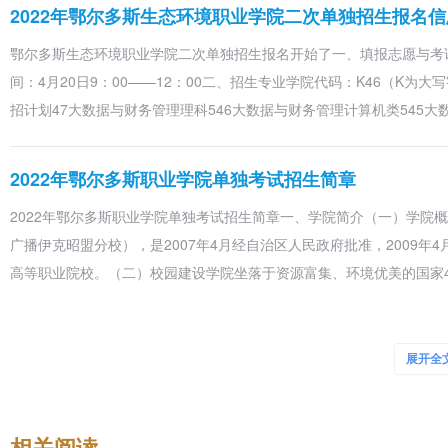
K7
汽车技术服务与营销
汽驾类
2022年鄂尔多斯生态环境职业学院二次单独招生报名信
鄂尔多斯生态环境职业学院二次单独招生报名开始了一、填报志愿与考试时间
K8
汽车检测与维修技术
文科 理科 汽驾类
间：4月20日9：00——12：00二、招生专业学院代码：K46（K
K9
汽车造型与改装技术
文科 理科 汽驾类
招计划47大数据与财务管理理科546大数据与财务管理计算机类545大
M1
汽车制造与试验技术
文科 理科 汽驾类
2022年鄂尔多斯职业学院单独考试招生简章
M2
新能源汽车技术
文科 理科 汽驾类
2022年鄂尔多斯职业学院单独考试招生简章一、学院简介（一）学院
M3
智能网联汽车技术
文科 理科 汽驾类 计算机类
广播伊克昭盟分校），是2007年4月经自治区人民政府批准，2009
酒店管理与数字化运
高等职业院校。（二）校园建设学院坐落于资源富集、环境优美的国家4
M4
文科 理科 旅游类
营
2022年鄂尔多斯生态环境职业学院招生章程
M5
旅游管理
文科 理科 旅游类
展开全
第一章总则第一条为了保证鄂尔多斯生态环境职业学院高考招生工作顺
P2
民族服装与饰品
文科 理科 幼师类 美工设计类
民共和国教育法》、《中华人民共和国高等教育法》及教育部有关普通
M6
学前教育
文科 理科 幼师类
定本章程。第二条学院名称：鄂尔多斯生态环境职业学院，学院英文名：ORDO
相关阅读