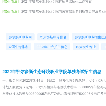
[招生简章]
2021年鄂尔多斯职业学院扩招考试招生工作方案
J7
机电一体化技术
文科 理科 机电类
[招生简章]
2021年鄂尔多斯职业学院内蒙古招生专刊所在页码及专业
J8
机械制造及自动化
文科 理科 机电类
J9
智能焊接技术
文科 理科 机电类
K1
城乡规划
文科 理科 建筑类
鄂尔多斯中专网
鄂尔多斯中专排名
鄂尔多斯中专招生信
K2
建筑工程技术
文科 理科 建筑类
全国中专排名
2023年中专招生信息
10大女生专业
文科 理科 建筑类 美工设计类
K3
建筑室内设计
类
2022年鄂尔多斯生态环境职业学院单独考试招生信息
K4
建筑消防技术
文科 理科 建筑类
一、报名时间2022年3月4日—8日二、报考代码学院代码：K46（K
文科 理科 建筑类 美工设计类
K5
视觉传达设计
计划人数收费（元/年）01汽车检测与维修技术理科3500002汽车检测与
机类
与维修技术汽驾类20500005发电厂及电力系统理科7500006发电厂及
K6
无人机应用技术
文科 理科 机电类 计算机类