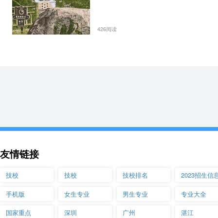
煤炭清洁利用技术
久泰能源 新奥
426阅读
煤化工技术
晶泰环境检测有限公司
（伊泰子公司）
化工自动化技术
中节能（内蒙古）风力发电有限公司
发电运行技术
鄂尔多斯市隆基光伏科技有限公司
煤矿智能开采技术
矿山机电与智能装备
内蒙古开远实业集团有限公司
友情链接
安全技术与管理
技校
技校
技校排名
2023招生信
内蒙古康宁集团
手机版
女生专业
男生专业
专业大全
内蒙古天隆煤机维修有限责任公司
国家重点
深圳
广州
湛江
机械制造及自动化