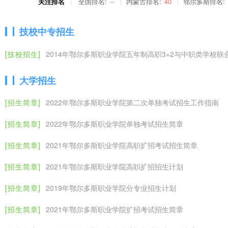
关注排名
全国排名:
--
内蒙古排名:
40
鄂尔多斯排名:
地”。
二、招生对象及学制
技校中专招生
2022年参加普通高考的理工、文史、文理综合类（中职）考生，学制三年
三、专业设置及招生计划
[技校招生]
2014年鄂尔多斯职业学院五年制高职3+2与中职类学校
专业代
专业名称
报考科类
大学招生
号
[招生简章]
2022年鄂尔多斯职业学院第二次单独考试招生工作指南
J1
化工安全技术
文科 理科 化工类
[招生简章]
2022年鄂尔多斯职业学院单独考试招生简章
J2
煤化工技术
文科 理科 化工类
[招生简章]
2021年鄂尔多斯职业学院高职扩招考试招生简章
J2
煤炭清洁利用技术
文科 理科 化工类 采矿类
[招生简章]
2021年鄂尔多斯职业学院高职扩招招生计划
J4
应用化工技术
文科 理科 化工类
[招生简章]
2019年鄂尔多斯职业学院分专业招生计划
J5
电气自动化技术
文科 理科 计算机类 机电类
[招生简章]
2021年鄂尔多斯职业学院扩招考试招生简章
J6
工业机器人技术
文科 理科 计算机类 机电类