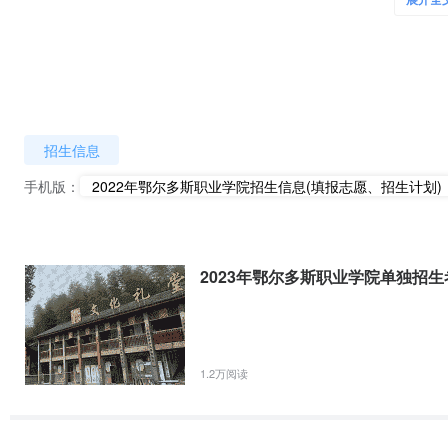
展开全
蒙古电大鄂尔多斯分校和1个国家职业技能鉴定所。开设煤矿智能开采
创新发展行动计划骨干专业建设项目。
（四）
实验实训及信息化建设
学院投资3亿元建成高起点、高标准的化工、机电、煤炭、机械制造及自
图书馆藏书22万余册，中文纸质期刊370余种，电子图书24万册，计算
招生信息
鄂尔多斯、智慧鄂尔多斯建设任务，是“国家职业院校数字校园建设实验
（五）
办学特色
手机版：
2022年鄂尔多斯职业学院招生信息(填报志愿、招生计划)
学院坚持面向市场、服务发展、促进就业的办学方向，同内蒙古鄂尔多
政行园企人才培养合作机制,打造鄂尔多斯化工职业教育集团、汽车职
教育集团，赋能区域经济高质量发展；校企合作共建鄂尔多斯创融化工
2023年鄂尔多斯职业学院单独招生
制造产业学院，实施“订单培养”“冠名培养”，积极探索“现代学徒制”“
生实习实训就业搭建了平台。
（六）
人才培养
1.2万阅读
学院秉承“立德竞先，崇技尚能”的校训，深化教育教学改革，全面实施
系。学院积极组织实施高职院校创新发展行动计划，提质培优，是教育
技术、酒店管理与数字化运营、建筑室内设计4个专业现代学徒制试点建