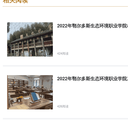
P1
中文
文科 理科
2022年鄂尔多斯生态环境职业学院单独考试招生工作方
M7
大数据与会计
文科 理科 财会类 计算机类
2022年鄂尔多斯生态环境职业学
为贯彻落实《国务院关于深化考试招生制度改革的实施意见》（国发〔2
M8
电子商务
文科 理科 计算机类
革的指导意见》（教学〔2013〕3号）和内蒙古自治区人民政府《关于
高等职业教育的生源质量和办学水平，在全社会营造大力发展职业教育
M9
计算机网络技术
文科 理科 计算机类
424阅读
N1
计算机应用技术
文科 理科 计算机类
2022年鄂尔多斯生态环境职业学院单独考试招生简章(图
N2
数字媒体技术
文科 理科 计算机类 美工设计
2022年鄂尔多斯生态环境职业学
N3
物联网应用技术
文科 理科 计算机类
2022年鄂尔多斯职业学院第二次单独考试招生工作指南
N4
信息安全技术应用
文科 理科 计算机类
2022年鄂尔多斯职业学院第二次单独考试招生工作指南院校代码:G0
成正式报名的考生。二、考生网上填报志愿（一）考生网上填报志愿时间网上填
N5
安全技术与管理
文科 理科 计算机类 采矿类 化
426阅读
行。（二）考生网上填报志愿方式1.考生登录内蒙古招生考试信息网https:/
N6
发电运行技术
文科 理科 采矿类 机电类