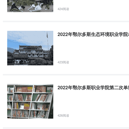
一等奖学金6000元/人/年、二等奖学金5000元/人/年、三等奖学金4000
424阅读
助：国家助学金。一等助学金4300元/年、二等助学金3300元/年、三等助
贷：家庭经济困难学生可按规定在生源地学生资助中心申请生源地助学贷
家贴息。
2022年鄂尔多斯生态环境职业学院
补：对于家庭遭受重大变故或重大灾害，导致个人生活出现临时困难的
时困难生活补贴。
减、免：对公办全日制普通高校中部分确因经济条件所限，交纳学费有
423阅读
实行减免学费政策。
勤：学校为贫困家庭学生搭建勤工助学平台，每月报酬不低于400元。
绿色通道：学院向入学新生开辟绿色通道，由学生本人提出申请，可缓
2022年鄂尔多斯职业学院第二次
4.
大学生应征入伍
学生可以申请应征入伍，服役期间保留学籍和入学资格，退役后自愿复
高职单招考入高等学校并到校报到的入学新生,实行学费减免。
5.
产教融合谱新篇
校企合作共育人
426阅读
2022年鄂尔多职业学院与鄂尔多斯集团等数十家大中型企业合作办学