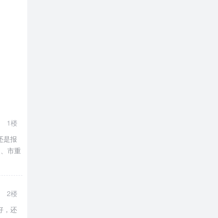
1楼
还是报
点、市重
2楼
好，还