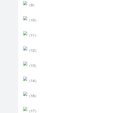
兴趣类的社团，其中有：吉他协会、跆拳道协会、主持
协会等。
社团活动有“以党、国家及红军为主题的演讲比赛”、“青
七”女生节、水果拼盘大赛、植树造林、清明扫墓、慰问
校好声音——校园歌手大赛、毕业典礼等等一系列的活动
历史沿革
2008年8月，新校区建设工程立项，为加快发展职业教
2010年7月动工，总体规划378亩，工程分二期推进。
一幢和校区市政工程，建筑面积达5.6万平方米，投入资金
75个多媒体教室。
2012年2月，新校区正式开学，这标志着化州市职业技
2014年9月，化州市委、市政府整合资源，将化州市