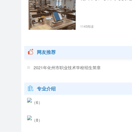
建设成果
截至2018年4月2日，学校利用省资金300多万元专项经
务”、“会计”“畜牧兽医”等专业的多间实训室。
1145阅读
2017年度，学校办学经费总收入为2767万元，主要来
专项项目投入302万元，事业收入和其他收入为308万元
网友推荐
2017年度，学校办学经费总支出为2767万元,主要包括
究2万元、师资建设10万元、信息化校园建设8万元，其
2021年化州市职业技术学校招生简章
社团文化
专业介绍
校团委现有专职书记三名，兼职书记一名，兼职副书记
传部、组织部、广播站、志愿者服务队。
学生会组织有文体部、卫生部、生活部、纪律部、宣传部
团委会、学生会成员共135人，志愿者服务队成员达200