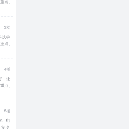
省重点、
3楼
科技学
家重点、
4楼
好，还
省重点、
5楼
室、电
、制冷