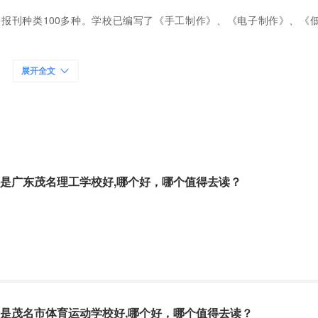
0册，报刊种类100多种。学校已编写了《手工制作》、《电子制作》、《
llustratorCS6基础教程》、《初级会计电算化指导》《电力拖动实训指
展开全文
民政府主办，化州市教育局主管的综合性省级示范学校，1996年与化州
业技术学校在学校设立分校，广东警官学院和江西省新余司法警官学校及
是广东茂名理工学校好,哪个好，哪个值得去读？
总建筑面积约56983平方米，专任教师总人数250人，“双师型”教师77人，
教师50人。
30.8%，兼职教师5人，占专任教师的2%，专任教师本科以上学历193人
师的20%。
是茂名市体育运动学校好,哪个好，哪个值得去读？