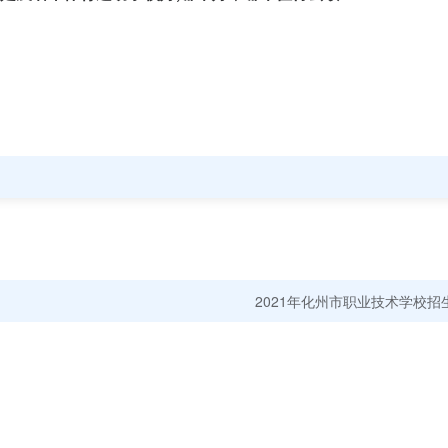
费拨款，改建了学校“汽车运用与维修”、“电子技术应用”、“学前教育”、“
源依次为非税财政拨款收入249万元，财政补助收入2157万元，中央或地
。
基础设施建设171万元、日常教学经费23万元、设备采购428万元、教学改
余为其他支出2125万元（含教师工资、公积金社保等）。
2021年化州市职业技术学校招
一名（由学生担任），校团委会下设秘书处，有秘书长、副秘书长各一名
、宿管部、外联部。
多人。