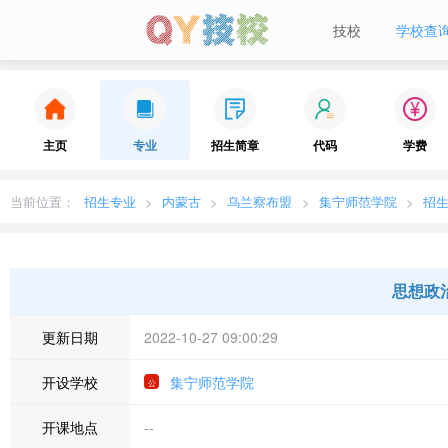
技校
学校查
当前城市：
广东
切换地区
主页
专业
招生简章
代码
学费
当前位置：
招生专业
内蒙古
乌兰察布盟
集宁师范学院
招
思想政
更新日期
2022-10-27 09:00:29
开设学校
集宁师范学院
开课地点
--