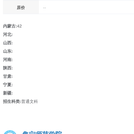
原价
--
内蒙古:
42
河北:
山西:
山东:
河南:
陕西:
甘肃:
宁夏:
新疆:
招生科类:
普通文科