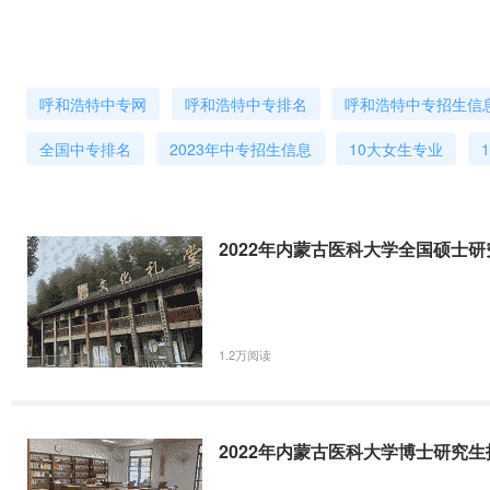
区临床医学重点学科7个。有内蒙古自治区中蒙药重点实验室、内蒙古
2022年内蒙古医科大学硕士研究生复试专业理论线上考试科
学实验室、人体组织胚胎学实验室和蒙医疗术学实验室6个自治区级重
内蒙古医科大学2022年硕士研究生复试专业理论线上考试科目学科、专
学基础实验教学中心、中蒙医临床模拟教学实验中心、护理实验教学中
学10分，病理学10分，病理生理学10分，免疫学10分，生物化学10分
蒙古蒙医药博物馆、内蒙古自治区卫生政策研究所、心血管研究所、骨
呼和浩特中专网
呼和浩特中专排名
呼和浩特中专招生信
学》)临床医学(1002/1051)临床医学综合(诊断学20分，内科学15分，外
撑、内蒙古国际蒙医医院的医疗资源支撑、内蒙古蒙医药博物馆的馆藏
打造蒙医药学科与专业特色，使该学科成为学校的优势特色学科，被自
全国中专排名
2023年中专招生信息
10大女生专业
世界范围内的领跑地位，2009年6月，蒙医药学被列为国家级非物质
2022年内蒙古医科大学硕士研究生网络远程复试考生须知
拉，均是我校的研究生导师。
内蒙古医科大学2022年硕士研究生网络远程复试考生须知为切实做好
2022年内蒙古医科大学全国硕士
格按照《教育部关于印发&lt;2022年全国硕士研究生招生工作管理规
工作的通知》等文件精神，结合我校实际，制定本须知，望考生认真阅
内蒙古医科大学师资力量
网(学信网)“在
学校现有专任教师850人。其中，教授182人，副教授235人，具有博
学位教师的比例为66.35%。有硕士生导师407人，兼职博士生导师1
1.2万阅读
人，自治区教坛新秀4人，创建了1个国家级教学团队和4个自治区级教
2022年内蒙古医科大学硕士生招生复试考生资格审查准备材
号。
各位考生：我校2022年第一批（第一志愿考生）复试工作预计3月
2022年内蒙古医科大学博士研究
注我校研究生院网页“招生工作”栏。我校2022年硕士研究生招生复
关材料，并将材料按以下顺序连续扫描成一个pdf格式文件（10Mb