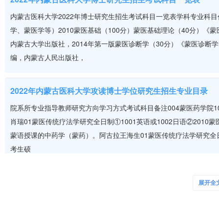
外国语学院
英语
内蒙古医科大学2022年博士研究生招生考试科目一览表学科专业科目
公共事业管理
学、蒙医学等）2010蒙医基础（100分）蒙医基础理论（40分）《
卫生管理学院
市场营销
内蒙古大学出版社，2014年第一版蒙医诊断学（30分）《蒙医诊断
编，内蒙古人民出版社，
资料来源:[20]备注:具体招生专业详见学校招生官网
2022年内蒙古医科大学攻读博士学位研究生招生专业目录
内蒙古医科大学设施设备
院系所专业指导教师研究方向学习方式考试科目备注004蒙医药学院1
肖瑞01蒙医传统疗法学研究全日制①1001英语或1002日语②201
经过50多年的建设和发展，内蒙古医科大学为国家培养各级各类人
蒙语授课的中药学（蒙药）。阿古拉王海生01蒙医传统疗法学研究全日制①
民族团结、边疆稳定做出了重要贡献，已成为一所具有鲜明办学特色的地
水平评估，被评为“优秀”等次。
考生硕
学校现有金山校区、新华校区、锡林校区三个教学园区，总占地面积123
面积295079平方米，教学科研仪器设备总值16556.48万元，各类图书
2022年内蒙古医科大学全国硕士研究生招生考试考点考生须
学校设有基础医学院、药学院、中医学院、蒙医药学院、公共卫生学
展开全
所)、外国语学院、计算机信息学院、护理学院（卫生技术学校）、体
根据《关于内蒙古自治区2022年全国硕士研究生招生考试（初试）疫
分院等16个教学单位，有5所附属医院（3所为直属附属医院、2所为
古自治区考生应考须知》及自治区有关工作部署，为保证2022年全
院、内蒙古自治区人民医院临床医学院、赤峰临床医学院、鄂尔多斯临床