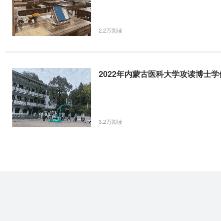
内蒙古医科大学学校荣誉
1.有效身份证件及考生本
近五年来，全校教学科研人员承担各级各类科研项目1000余项。其中
进步二等奖1项，自治区科学技术奖27项（一等奖2项、二等奖13项、
2.2万阅读
项、三等奖8项）。获得国家专利证书11项。学校主办的《内蒙古医科
2022年内蒙古医科大学硕士研究生招生复试录取工作方案
技术信息研究所确定为“中国科技论文统计源期刊”；出版的《疾病监
内蒙古医科大学2022年硕士研究生招生复试录取工作方案硕士研究
学校一贯坚持办学的方针，重视与国内外高校的交流与合作。与英国
2022年内蒙古医科大学攻读博士
生的专业素养、科研创新能力和综合素质，是实现综合评价、择优录
北京中医药大学、中国军事医学科学院、首都医科大学、天津中医药大
亚、俄罗斯、蒙古、白俄罗斯、匈牙利等国家和地区的多所医药院校或
做好学校2022年硕士研究生招生复试录取工作，根据《教育部关于印发&l
内蒙古医科大学作为一所地方高等医药院校，肩负着为民族地区培养
函〔2021〕2号)、《
发展的崇高使命。多年来，“内医人”始终秉承“博学、尚行、精诚、至
3.2万阅读
奋斗，顽强拼搏，开拓创新，努力开创着内蒙古医科大学美好的明天！