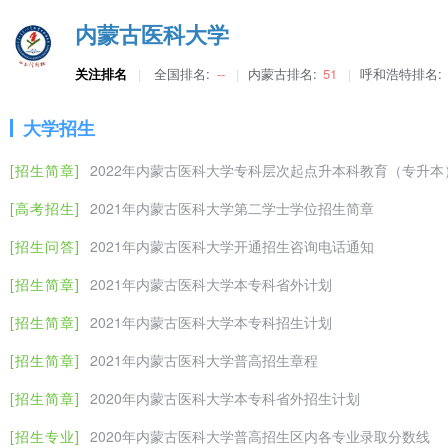
防疫相关信息和要求，提前做好考试准备，现将内蒙古医科大学大学考点注
学基地。
内蒙古医科大学
单元。12月25日1
内蒙古医科大学办学实力
关注排名
全国排名:
--
内蒙古排名:
51
呼和浩特排名:
2022年内蒙古医科大学全国硕士研究生招生初试成绩查询及
学校自1956年开始招收本科生，1978年开始招收研究生，1981
大学招生
权资格，2003年获准成为临床医学硕士专业学位培养单位，2009年
根据《关于进一步做好我区2022年硕士研究生招生考试（初试）考生
医药大学、首都医科大学、天津中医药大学联合培养蒙医学、中西医结
[招生简章]
2022年内蒙古医科大学专科层次起点升本科教育（专升本
文件要求，我校2022年全国硕士研究生招生初试成绩公布及复核工作安排
等7个学科的博士研究生。2009年，学校被内蒙古自治区政府确定为
“中国研究生招生信息网”（https://yz..cn/apply/cjcx/）查
[高考招生]
2021年内蒙古医科大学第二学士学位招生简章
科生、硕士生、博士生层次齐全的民族医学高等教育体系，形成了现代
现有6个一级学科、47个二级学科硕士学位授权点、25个本科专业。
[招生问答]
2021年内蒙古医科大学开通招生咨询电话通知
位授权学科为一级学科。本科专业中，蒙医学、中药学和蒙药学被评为
2022年内蒙古医科大学硕士研究生招生复试相关问题解答
学、护理学、影像医学与核医学、口腔医学、麻醉学、药物制剂技术等
[招生简章]
2021年内蒙古医科大学本专科省外计划
各位考生：根据《2022年全国硕士研究生招生考试考生进入复试的
物学和生药学、药理学、病理生理学、中医诊断学、生物化学、儿科学
[招生简章]
2021年内蒙古医科大学本专科招生计划
蒙古医科大学考生名单及预调剂公告。由于上级主管部门相关文件未
遗传学、蒙医疗术学、药物分析、护理学基础、中医内科学、药物化学
在校生14754人。其中，本科生10390人、专科生2918人、研究生1
事宜。为了考生做好备考工作，结合考生咨询问题，就我校硕士研究
[招生简章]
2021年内蒙古医科大学普高招生章程
学校现有3个国家临床重点专科—骨外科学、神经外科学和普通外科
相关要求，学校计划于3月底4月初进行第一轮
[招生简章]
2020年内蒙古医科大学本专科省外招生计划
个国家中医药管理局重点专科—蒙医脾胃病学；有病理学与病理生理学
（蒙医学）5个自治区重点学科，人体解剖与组织胚胎学、内科学（血
[招生专业]
2020年内蒙古医科大学普高招生区内各专业录取分数线