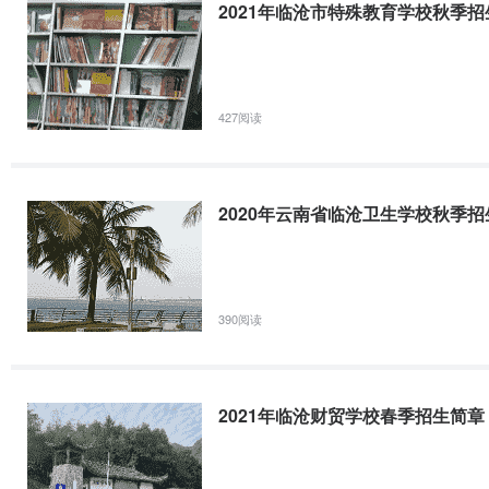
2021年临沧市特殊教育学校秋季
技术应用性高技能专门人才。
的仪
培养掌握专业必备的现代医学基
各级
本知识，现代康复和中国传统康
复医
427阅读
复医学的基本理论、基本知识、
机构
康复治疗技
5
基本技术，具有独立的实践操作
院、
术
能力，一定的发展潜力及创新精
品服
2020年云南省临沧卫生学校秋季
神的“一专多能”的高素质基层康
复服
复治疗专业技术人才
等机
390阅读
备注：我校与曲靖医学高等专科学校、保山中医药高等专科
雄医药高等专科学校、大理护理职业学院、红河卫生职业学院、
公办学院联合办学。面向全省招收初中应届毕业生，学制5年（
2021年临沧财贸学校春季招生简章
成中专阶段的学习，享受国家免学费及助学金资助政策，后二年
按大专收费）。五年毕业后，取得中华人民共和国教育部监制、