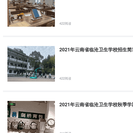
学院
作证或学生证，请新生认准临沧财贸学校接待站标志，不要让陌生人带
昭通卫
生职业
康复技术
422阅读
530760
6
2021年临沧市特殊教育学校秋季招生简章
学院
一、学校简介临沧市特殊教育学校建于1993年，建校初期管理由行署民
学校移交行署教委管理，2012年9月实施整体搬迁到现址。学校学制
合计：
2021年云南省临沧卫生学校招生简
智障、视力残疾适龄残疾儿童入学。学校占地面积59.26亩，总建筑面积11
五、专业介绍
五年制（专
2020年云南省临沧卫生学校秋季招生简章
序号
专业
培养目标
422阅读
云南省临沧卫生学校2020年秋季招生简章学校简介云南省临沧卫生学校
培养掌握现代护理学基础理论、
发展示范学校、国家级节约型公共机构示范单位、全国五四红旗团委。
医疗
基础知识及基本技能，具有从事
内有知名度、省内有影响力、市内保持领先”的发展定位。办学六十余
在卫
2021年云南省临沧卫生学校秋季
1
高级护理
临床护理工作和初步具备教学、
性行
科研、护理管理能力的高素质应
健和
2021年临沧财贸学校春季招生简章
用型护理人才
411阅读