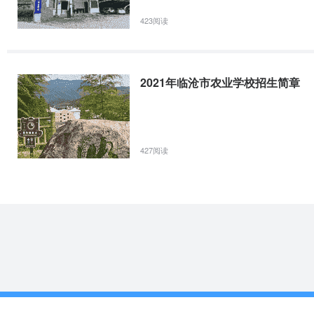
统招的大学专科文凭。
423阅读
三年制（中专）专业介绍
2021年临沧市农业学校招生简章
序号
专业
培养目标
427阅读
培养具有系统的家政管理与服务的专业知
识，培养烹调、操持家务、照料老人、看
护婴儿及病人、护理孕妇与产妇、制作家
家政服务
1
庭餐、家庭教育等实践操作能力强，知识
与管理
面宽，素质高，能力强，能适应我国高端
家政管理、经营与服务所需要的高素质技
能型人才。
培养具有老年人服务和管理必备的基础知