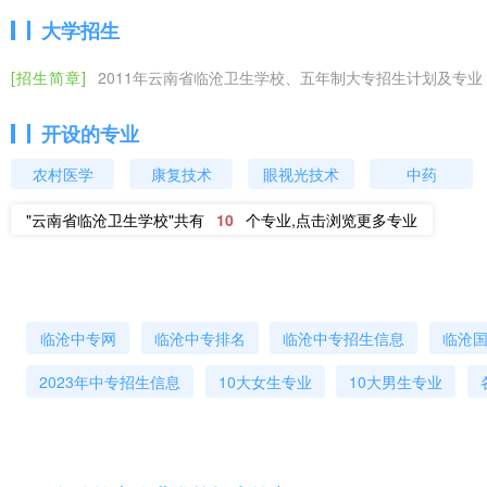
市内建档立卡贫困户生源优先录取。
大学招生
[招生简章]
2011年云南省临沧卫生学校、五年制大专招生计划及专业
四、招生计划
临沧卫生学校2020年招生计划（学校代码：53057
开设的专业
农村医学
康复技术
眼视光技术
中药
学校代
"云南省临沧卫生学校"共有
10
个专业,点击浏览更多专业
办学类别
学校名称
专业
码
家政服务与管理
1
临沧中专网
临沧中专排名
临沧中专招生信息
临沧
老年人服务与管理
1
2023年中专招生信息
10大女生专业
10大男生专业
护理
1
口腔修复工艺
1
中专
云南省