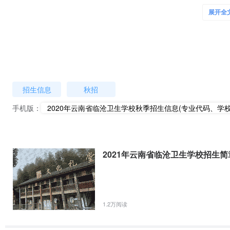
牌。
展开全
2.
“招生招工一体化”。面向应届或往届初、高中毕业生进行招
养、工学交替、推荐实习、就业的方式进行合作，通过在校一年半
企深度融合。
3.
学生可参加国家教育部“1+X”证书制度母婴护理项目的职业
（三）实习期待遇及就业
：实习期间月工资3000元左右。企业
招生信息
秋招
上海、浙江、广州等地就业。
二、打造省级一流品牌专业：老年人服务与管理
手机版：
2020年云南省临沧卫生学校秋季招生信息(专业代码、学
（一）专业现状
：老年人服务与管理专业于2018年9月开始首
任教师29人。
（二）办学特色
：
2021年云南省临沧卫生学校招生简
1.
“1＋X”证书制度。学生可参加国家教育部“1+X”证书制度
2.
校企合作。学校同广州泰康之家、云南颐春养老服务集团、
校企合作示范基地。近年来，学校以企（院）为依托，积极推行现
拓宽就业渠道。
1.2万阅读
（三）实习期待遇及就业
：实习工资：2000元/月，包吃住
每月3000元-5000元。