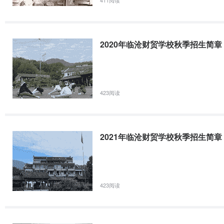
一、招生对象应届、往届初高中毕业生（往届生需提供初中毕业证书或学
培养热掌握药学基础理论知识和
医院
21336962、网络报名：招生简章（含微信版）文头、文末扫二维码
实践操作技能，能在药物生产、
药品
码报名。3、现场报名：2021年3月底前到临沧财贸学校招生就业办公
2
药学
检验、流通、使用和管理等领域
监督
2020年临沧财贸学校秋季招生简章
从事生产、质量鉴定、经营、评
所、
2021年临沧市农业学校招生简章
价和管理的高素质技能型人才。
单位
一、招生计划（一）三年制中专类别专业代码专业名称人数(人)专业培养
培养具有扎实的基础医学、临床
423阅读
班)50人本专业毕业生主要面向安宁卉兴园艺从事农作物、经济作物的
医院
医学、医学检验专业知识及相关
可自愿与企业签订定向培养协议。610105园艺技术(安宁卉兴园艺定向
医学检验技
控制
3
自然科学知识，具有较强的医学
术
疫等
检验操作实践技能，能独立操作
2021年临沧财贸学校秋季招生简章
作
常用检验仪器。
培养掌握医学影像技术必需的基
各级
423阅读
本理论、专业知识以及熟练的操
医学
医学影像技
4
作技能，能在医疗卫生机构医学
科、
术
影像部门从事技术操作和管理的
影像