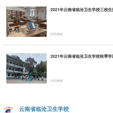
三、省级骨干专业：护理专业
2021年云南省临沧卫生学校三校
护理专业的学生入学后，学校将按学生自愿选择和社会需求相
毕业后能够快速的适应该工作岗位。护理专业就业方向如下：
（一）护理专业（母婴护理方向）合作企业--深圳爱帝宫月子
1.
企业介绍
：爱帝宫集团成立于2007年，是全国首家现代医
2.2万阅读
家，分布在全国各地且陆续在扩张。公司拥有完善的新生儿健康护
产后妈妈塑形(美容、理疗、瑜伽)、中医调理保健、管家式高端
2.
实习待遇：
薪资待遇按公司实习生薪资制度执行，培训带教期(第1、2
2021年云南省临沧卫生学校秋季
5000元/月， 实习期(第6-8个月) 5000-6000元/月， 所有工资
3.
就业：
实习结束100％推荐就业。月薪高达10000元以上。
集体宿舍，有热水器、空调；3.提供免费工作餐；4.入职购买五险一
伽课等；7.免费班车接送。
3.2万阅读
4.
就业地点
：深圳、成都。
（二）护理专业（口腔护理方向）合作企业--昆明韩美口腔
1.
企业介绍：
韩美口腔，源出牙医世家，始于1996年，2007
明有2个院区:环城南路院区和北京路院区，北京路院区现为数字
云南省临沧卫生学校
地等，将韩美打造成云南的“华西口腔’。