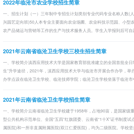
2022年临沧市农业学校招生简章
（三年
临沧卫
药剂
530575
1
制）
生学校
一、招生计划（一）三年制中专招生计划类别专业代码专业名称人数(人)
农村医学
1
兴园艺定向班)50人本专业主要面向农业场圃、农业科技示范园、小型
农产品储运与营销等工作的生产与技术服务人员。学生入学报到后可自
医学影像技术
1
医学检验技术
1
2021年云南省临沧卫生学校三校生招生简章
康复技术
1
一、学校简介滇西应用技术大学是国家教育部批准建立的全国首批全日
生”升学途径，2021年，滇西应用技术大学与临沧市开展合作办学，举办
曲靖医
药学
62
办学点设在临沧卫生学校、临沧技师学院；临沧卫生学校坐落于临沧市
学高等
530703
专科学
护理
6
校
2021年云南省临沧卫生学校招生简章
大专
一、学校简介云南省临沧卫生学校建于1958年，占地90亩，是国家
护理
保山中
62
型公共机构示范单位、全国“五四”红旗团委、云南省“1十X”证书制度试
（五年
医药高
医学影像技术
530748
62
属医院)和一所非直属附属医院(双江仁爱医院)，均为二级医院。学校
制）
等专科