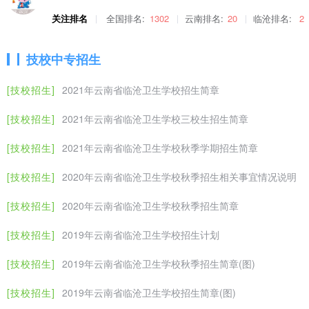
2.
实习待遇
：免实习费和住宿费。
关注排名
全国排名:
1302
云南排名:
20
临沧排名:
2
3.
就业：
实习结束，100％推荐就业，月薪3000元以上。
4.
就业地点：
昆明市口腔医院。
技校中专招生
（三）护理专业（日语介护方向）合作企业--香港凤凰国际教育
1.
企业介绍
：香港凤凰国际教育集团是经香港政府认可的国际
[技校招生]
2021年云南省临沧卫生学校招生简章
在安徽、陕西、云南、辽宁等地设立分支机构。香港凤凰国际教育
[技校招生]
2021年云南省临沧卫生学校三校生招生简章
大、中、小学生完成学业并提供机会帮助其继续深造。对即将赴日
2018
年9月我校与香港凤凰国际教育集团开设第一个日语学习
[技校招生]
2021年云南省临沧卫生学校秋季学期招生简章
3名同学顺利通过日语N4考试，有两名同学正在办理出国手续。
2.
实习待遇：
香港凤凰国际教育集团向实习生提供每人每月不低
[技校招生]
2020年云南省临沧卫生学校秋季招生相关事宜情况说明
3.
就业：
实习生结束实习取得毕业证后，经考核合格，香港凤
[技校招生]
2020年云南省临沧卫生学校秋季招生简章
入（税后）8000-10000元人民币。
4.
就业地点
：日本。
[技校招生]
2019年云南省临沧卫生学校招生计划
三、报名、填报志愿与录取
[技校招生]
2019年云南省临沧卫生学校秋季招生简章(图)
参加2020年中考的考生，在所在县（区）教育行政机构规定
填写学校名称：云南省临沧卫生学校、学校代码：530575、志
[技校招生]
2019年云南省临沧卫生学校招生简章(图)
特别说明：优先录取第一志愿第一专业，按分数从高到低原则