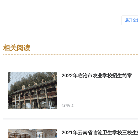
学校
康复治疗技术
62
2021年云南省临沧卫生学校秋季学期招生简章
护理
62
展开全
德宏职
国家级重点中等职业学校国家中等职业教育改革发展示范学校国家级节约型
530734
业学院
医学检验技术
62
点工作“优秀”试点院校学校简介云南省临沧卫生学校建于1958年，占
学校、国家级节约型公共机构示范单位、全国“五四”红旗团委、云南省“1
相关阅读
楚雄医
药高等
护理
530709
62
2020年临沧财贸学校秋季招生简章
专科学
校
2022年临沧市农业学校招生简章
入学报名须知临沧财贸学校建立于1979年，坐落在旗山脚下、临沧职教园
人、全日制在校学生2912人。主要开设财经商贸类、计算机类、服务类
大理护
所，是全国会计职称无纸化考点、临沧市会计从业人员培训基地。学校
理职业
护理
530759
62
427阅读
学院
2021年临沧财贸学校秋季招生简章
红河卫
医学影像技术
6
一、入学报名须知（一）招生对象：应届、往届初高中毕业生（往届生
生职业
530750
2021年云南省临沧卫生学校三校
报到时间为2021年8月17日至18日，报到期间（上午8:00—下午1
康复技术
6