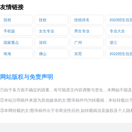
友情链接
识和技能，具备老年人生活照护、常见疾
病照护、老年人健康咨询、心理照护，以
老年人服
技校
技校
技校排名
2023招生信
2
及老年人活动组织与策划、行政管理、护
务与管理
手机版
女生专业
男生专业
专业大全
理管理、后勤管理和质量管理能力的高素
国家重点
深圳
广州
湛江
质人才。
珠海
佛山
东莞
2022招生信
培养具有整体护理能力的中等专业人才，
所培养的学生具有较强的护理技能和护理
3
护理
理论知识，运用护理程序，实施整体护理
网站版权与免责声明
的能力。
①由于各方面不确定的因素，有可能原文内容调整与变化，本网如不能及
培养掌握本专业必备的基础理论知识,具有
②本站注明稿件来源为其他媒体的文/图等稿件均为转载稿，本站转载出
本专业相关领域工作的岗位能力和职业技
③本网转载的文/图等稿件出于非商业性目的,如转载稿涉及版权及个人隐私等
口腔修复
4
能,面向各级医院口腔技工室、义齿加工企
工艺
业从事义齿修复、加工及矫治器制作、相