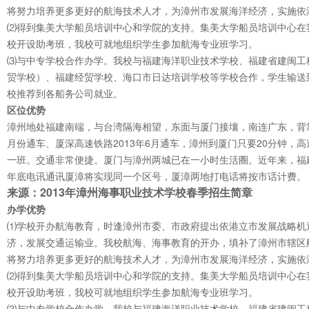
将努力培养更多更好的航海技术人才，为漳州市发展海洋经济，实施依
⑵得到集美大学船员培训中心和学院的支持。集美大学船员培训中心在
校开设助考班，我校可就地组织学生参加航海专业班学习。
⑶与中专学校合作办学。我校与福建海洋职业技术学校、福建省建闽工
贸学校）、福建经贸学校、海口市日达培训学校等学校合作，学生输送
校推荐到各船务公司就业。
区位优势
漳州地处福建南端，与台湾隔海相望，东面与厦门接壤，南连广东，背
月份通车、厦深高速铁路2013年6月通车，漳州到厦门只要20分钟，
一班。交通非常便捷。厦门与漳州两城已在一小时生活圈。近年来，福
年底电讯通讯厦漳将实现同一个区号，厦漳两地打电话将按市话计费。
来源：2013年漳州海事职业技术学校春季招生简章
办学优势
⑴学校开办航海教育，时逢漳州市委、市政府提出依港立市发展战略机
济，发展交通运输业。我校航海、海事教育的开办，填补了漳州市辖区
将努力培养更多更好的航海技术人才，为漳州市发展海洋经济，实施依
⑵得到集美大学船员培训中心和学院的支持。集美大学船员培训中心在
校开设助考班，我校可就地组织学生参加航海专业班学习。
⑶与中专学校合作办学。我校与福建海洋职业技术学校、福建省建闽工