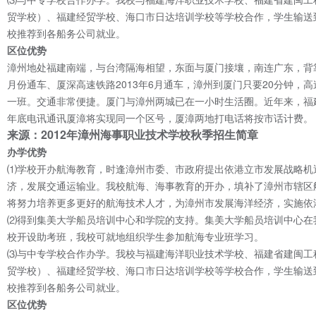
贸学校）、福建经贸学校、海口市日达培训学校等学校合作，学生输送
校推荐到各船务公司就业。
区位优势
漳州地处福建南端，与台湾隔海相望，东面与厦门接壤，南连广东，背
月份通车、厦深高速铁路2013年6月通车，漳州到厦门只要20分钟，
一班。交通非常便捷。厦门与漳州两城已在一小时生活圈。近年来，福
年底电讯通讯厦漳将实现同一个区号，厦漳两地打电话将按市话计费。
来源：2012年漳州海事职业技术学校秋季招生简章
办学优势
⑴学校开办航海教育，时逢漳州市委、市政府提出依港立市发展战略机
济，发展交通运输业。我校航海、海事教育的开办，填补了漳州市辖区
将努力培养更多更好的航海技术人才，为漳州市发展海洋经济，实施依
⑵得到集美大学船员培训中心和学院的支持。集美大学船员培训中心在
校开设助考班，我校可就地组织学生参加航海专业班学习。
⑶与中专学校合作办学。我校与福建海洋职业技术学校、福建省建闽工
贸学校）、福建经贸学校、海口市日达培训学校等学校合作，学生输送
校推荐到各船务公司就业。
区位优势