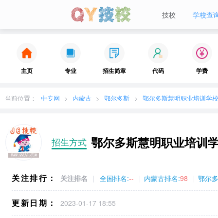
技校
学校查
当前城市：
广东
切换地区
主页
专业
招生简章
代码
学费
当前位置：
中专网
内蒙古
鄂尔多斯
鄂尔多斯慧明职业培训学
鄂尔多斯慧明职业培训
招生方式
关注排行：
关注排名
全国排名:
--
内蒙古排名:
98
鄂尔多
更新日期：
2023-01-17 18:55