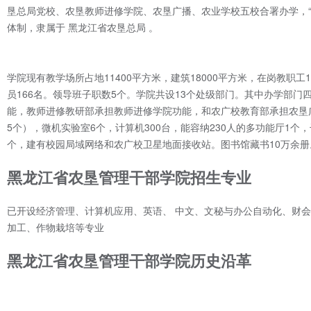
垦总局党校、农垦教师进修学院、农垦广播、农业学校五校合署办学，
体制，隶属于 黑龙江省农垦总局 。
学院现有教学场所占地11400平方米，建筑18000平方米，在岗教职工
员166名。领导班子职数5个。学院共设13个处级部门。其中办学部
能，教师进修教研部承担教师进修学院功能，和农广校教育部承担农垦
5个），微机实验室6个，计算机300台，能容纳230人的多功能厅1个，
个，建有校园局域网络和农广校卫星地面接收站。图书馆藏书10万余册
黑龙江省农垦管理干部学院招生专业
已开设经济管理、计算机应用、英语、 中文、文秘与办公自动化、财
加工、作物栽培等专业
黑龙江省农垦管理干部学院历史沿革
总局党校的前身是1972年黑龙江省国营农场局在 哈尔滨市香坊区 建立的
销，成立黑龙江省国营农场总局，农垦教师进修学院的前身是黑 龙江农