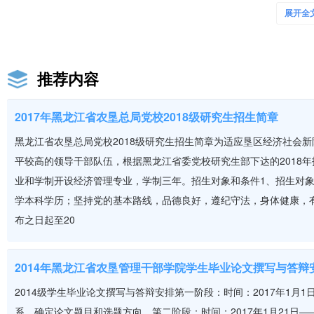
展开全
的总局党校合署办学，于1998年改为教师进修学院。管理干部学院1982
府批准，调整到哈尔滨市，与总局党校和教育学院合署办学。和农广校19
搬迁到哈尔滨市，与总局党校等三校合署办学。根据五校合署办学的需要，经
底，五校搬迁到现址。2020年5月18日，北大荒大学是北大荒集团的直
推荐内容
江农垦管理干部学院、黑龙江农垦职业学院、黑龙江农垦科技职业学院
及培训机构、垦区实训基地），培训高素质农业人才。
2017年黑龙江省农垦总局党校2018级研究生招生简章
黑龙江省农垦总局党校2018级研究生招生简章为适应垦区经济社会
平较高的领导干部队伍，根据黑龙江省委党校研究生部下达的2018年
黑龙江省农垦管理干部学院办学模式
业和学制开设经济管理专业，学制三年。招生对象和条件1、招生对
学本科学历；坚持党的基本路线，品德良好，遵纪守法，身体健康，
@五校依托垦区、面向社会，开展多渠道、多层次、多形式办学，坚持
结合，并与 北京大学 、 北京师范大学 、中央党校、黑龙江商业大
布之日起至20
英语、 中文、文秘与办公自动化、财会、会计电算、数学、政治、法
级、各类干部4万多人次，大专以上毕业生3万多人，中专毕业生 3千
2014年黑龙江省农垦管理干部学院学生毕业论文撰写与答辩
的骨干，还涌现出一批优秀企业家和先进模范人物。由于办学成果显著
评。
2014级学生毕业论文撰写与答辩安排第一阶段：时间：2017年1月1
系，确定论文题目和选题方向。第二阶段：时间：2017年1月21日