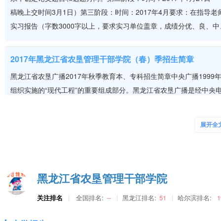
黑龙江省农垦管理干部学院办学成果
稿晚上交时间3月1日）第三阶段：时间：2017年4月要求：在指导
实习报告（字数3000字以上，要求实习单位盖章，成绩分优、良、
@五校科研工作也取得显著成果。教师出版论著58本，出版主编和参编教材
级奖励，1 项成果在国际研讨会上交流并获国家级奖励。
@五校在教学改革、人事制度改革、分配制度改革和后勤服务改革上进
2017年黑龙江省农垦管理干部学院（春）季招生简章
实行课堂授课与考察、研讨相结合。在人事制度上，实行在定岗、定编
任上岗。在分配制度上，实行基础工资和效绩工资相结合。在后勤服务
黑龙江省农垦广播2017年秋季教育本、专科招生简章中央广播199
@五校在办学实践中取得了较好的社会效益和经济效益。基本经验和体
组织实施的“现代工程”的重要组成部分。黑龙江省农垦广播是经中央
加强思想政治工作，是培养合格人才的有力保证；坚持按社会对人才的
网络教学，自主选课，实行完全学分制，学习形式灵活，欢迎广大求
学，是学校培育更多人才的重要途径； “社会效益第一，教学质量第一
专业高等专科（含专科）以上学历者。专科专业：具有高中、职高、
教师队伍，是提高教学质量的关键；不断深化改革，是搞好学校各方面
展开全
试为保证生源质
@五校是发展中的学校，是充满希望的学校，是 黑龙江垦区培育人才的
级党委和政府的领导下，在社会各界的大力支持下，深化改革，拼搏进
奋，具有适应对口岗位需要的工作能力、适应 社会主义市场经济的竞
究能力为培养目标，把五校建成办学规模适度、教学设备先进、教师队
黑龙江省农垦管理干部学院
流的教育院校而奋斗，以更辉煌的业绩为振兴垦区、全面建设小康社会
关注排名
全国排名:
--
黑龙江排名:
51
哈尔滨排名:
1