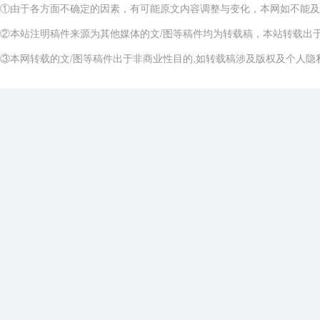
①由于各方面不确定的因素，有可能原文内容调整与变化，本网如不能及
②本站注明稿件来源为其他媒体的文/图等稿件均为转载稿，本站转载出
③本网转载的文/图等稿件出于非商业性目的,如转载稿涉及版权及个人隐私等