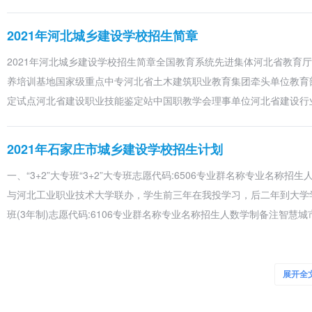
面设计
2021年河北城乡建设学校招生简章
2124
园区服务与管理职业方向
园区服务
2021年河北城乡建设学校招生简章全国教育系统先进集体河北省教育
2125
现代学徒制试点班
与管理
养培训基地国家级重点中专河北省土木建筑职业教育集团牵头单位教育
定试点河北省建设职业技能鉴定站中国职教学会理事单位河北省建设行
智能设备
运行
2126
机电一体化职业方向
2021年石家庄市城乡建设学校招生计划
与维护
一、“3+2”大专班“3+2”大专班志愿代码:6506专业群名称专业名称
城市轨道
与河北工业职业技术大学联办，学生前三年在我投学习，后二年到大学学
交通信号
2127
城市轨道维护与管理职业方向
班(3年制)志愿代码:6106专业群名称专业名称招生人数学制备注智慧
维护
2128
市政工程施工与检测职业方向
◎ 市政
2020年河北城乡建设学校招生简章
城建交通
展开全
工程
市政工程地下综合管廊施工与
学校简介学校创建于1988年，是河北省教育厅直属的唯一中等专业学校
职业群
2129
施工
护职业方向
人，其中国家级教学名师、政府特殊津贴专家、省级教学名师、省级骨