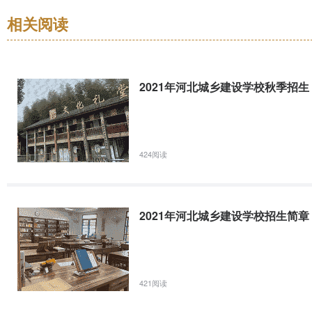
通、工程管理、建筑装饰、信息技术等领域的专业11个，全日制在校生
相关阅读
◎ 建筑
2130
建筑设备安装施工职业方向
水电设备
2021年石家庄市城乡建设学校招生简章(图)
安装
2131
建筑设备安装预算职业方向
与运维
2021年河北城乡建设学校秋季招生
2021年石家庄市城乡建设学校中职招生
2132
软件与信息服务职业方向
信息技术
计算 机
联系方式招生咨询电话0311—83708000学校网址www.学校地址
424阅读
2133
网络技术职业方向
职业群
网络技术
乘130路（正无路与太行大街交口东南角）
2021年石家庄工程技术学校招生办报名联系电话
2021年河北城乡建设学校招生简章
石家庄工程技术学校2021年招生办报名联系电话：0311-、QQ:
1952年，隶属河北省人民政府国有资产监督管理委员会，是首批“国
省首批“3+4”中高校衔接试点学校，全国职业学校就业指导先进单位，首
421阅读