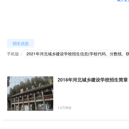
展开全
二、
特色管理、精准培养
学校在“和卓”文化引领下，“教书先育人，成才先”成为全校师生的共同
式荣获
2021
年河北省优秀教学成果特等奖
。在该培养模式下由职业负
招生信息
修课激发学生兴趣，拓展学生素质。以深化职业教育改革为动力，追求
高水平现代化中等职业院校。
手机版：
2021年河北城乡建设学校招生信息(学校代码、分数线、联
◎
双证
学校根据企业岗位需求，建立以职业方向精准培养为主线的职
职业负责人签发的A/B/C 级《职业推荐证》。
◎
菜单式
学校开设32 个职业方向，供学生自主选择，除专业课程
2018年河北城乡建设学校招生简章
程，学校尊重学生兴趣爱好和个性发展，上午必修专业核心课程，下
◎全天候德育
河北城乡建设学校德育中心，统领全校德育工作，建立
网络。把学生入学前的“准备期”和毕业后的“展示期”纳入德育体系。
1.2万阅读
◎全面质量保证机制
以“生命树”为建设理念，培育和构建以“文化机制
“发展基础、方向引领、发展实践、保障服务、质量控制”的“隐性”生
花结果，富有成效。