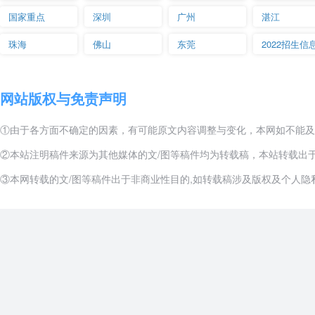
课授课任务，指导学生跟岗、顶岗实习和毕业设计，担任 10 年班主
国家重点
深圳
广州
湛江
课程设置
：绿色建筑与节能、建筑施工图识读、结构施工图识读、建筑
珠海
佛山
东莞
2022招生信
建筑CAD、Revit 建模、建筑施工组织、建筑工程计量与计价、建
就业方向：
施工企业（房地产企业）施工员、质检员、资料员、材料员
绿色建筑咨询工程师等。
网站版权与免责声明
⑤ 质量管理职业方向
①由于各方面不确定的因素，有可能原文内容调整与变化，本网如不能及
职业负责人
：刘晓立，工程硕士，讲师，全国一级注册建造师，注册消
大赛一等奖，河北省技能大赛
教学
能力比赛一等奖,国赛三等奖
。参与编
②本站注明稿件来源为其他媒体的文/图等稿件均为转载稿，本站转载出
课程设置
：工程测量、建筑识图、CAD 制图、建筑材料检测、结构识
③本网转载的文/图等稿件出于非商业性目的,如转载稿涉及版权及个人隐私等
筑施工组织、建筑工程质量检测与管理、资料管理、BIM（Revit 
就业方向
：胜任建筑施工、园林、房地产、监理、检测、构件厂等单位
机绘图、建筑建模、构件识图制作、工程监理等与本专业相关工作。
⑥建筑工程施工职业方向
职业负责人
：刘宇，毕业于河北工业大学，土木工程与工程管理双学士
实践经验。擅长房地产规划设计、民用住宅设计与施工。
课程设置
：建筑施工图识读、力学与结构识图、建筑工程测量、建筑C