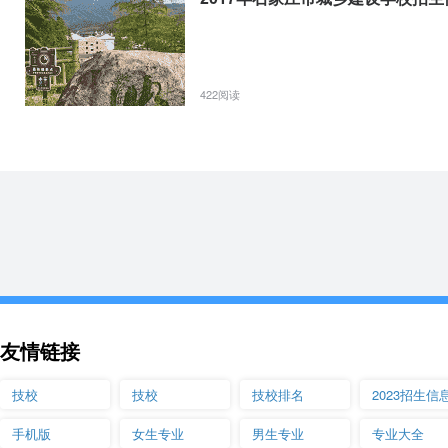
课程设置
：建筑施工图识读，结构施工图识读，建筑工程测量、建筑CAD
BIM 概论、招投标与合同管理、工程资料整理等多门专业课程
就业方向：
建筑施工企业从事材料检测、测量防线、建筑施工、资料整理
422阅读
建模、BIM 翻样等工作，工程管理咨询公司、建设单位、房地产开发企
③ 工程检测与结构加固职业方向
职业负责人
：尚敏，正高级讲师、专业带头人，工程硕士，一级注册建
作者，2014 年河北省信息化教学大赛一等奖、国赛三等奖，2016
题研究、负责建材实训室和微模实训室建设。
课程设置
：建筑工程测量、建筑材料与检测、建筑施工图识读、结构施
组织、招投标与合同管理、计量与计价、资料管理、地基基础、结构检
理、建筑工程监理等。
就业方向
：能胜任施工企业、建设单位、监理、交通等工程领域从事工
友情链接
预算、安全管理、工程监理、检测与加固等工作。
④ 绿色建筑与节能职业方向
技校
技校
技校排名
2023招生信
职业负责人：
李庆肖，正高级讲师，工程硕士，全国注册造价工程师、
手机版
女生专业
男生专业
专业大全
赴德参加中德职业教育合作项目专业教师培训。从教二十八年来，主要