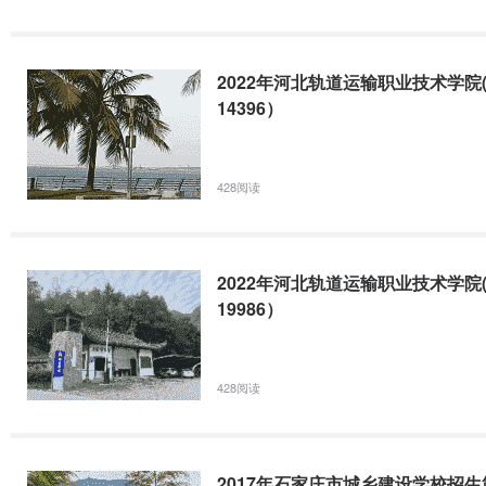
目前在校生2006 人。职业群拥有强大的教师团队，现有专业教师42 名
高级讲师26 名，硕士16 名；全国教学名师1 名，河北省教学名师2 
2022年河北轨道运输职业技术学
4 名；国家级和省级测量大赛优秀指导教师 5 名；双师型教师 97
14396）
生教育和毕业生业绩获得高度赞扬。在阔步前进的道路上，朝气蓬勃的
2、职业方向和职业负责人
428阅读
① 项目管理职业方向
职业负责人：
崔葛芹，高级讲师、工程师、全国注册监理工程师，河北
被评为优秀教师，优秀班主任。
2022年河北轨道运输职业技术学
课程设置
：建筑施工图识读、结构施工图识读，建筑材料、工程测量、建
19986）
组织、计量计价、项目管理、地基基础、监理等课程。
就业方向：
施工及房地产企业施工员、质检员、资料员、安全员等，也
② BIM 职业方向
428阅读
职业负责人
：郝哲，工程硕士，讲师，全国一级注册建造师。建筑施工
奖，国赛三等奖。参与编写多本教材及在线精品课建设。具有丰富的教
2017年石家庄市城乡建设学校招生