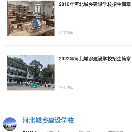
三、
2020 年招生专业一览表
2019年河北城乡建设学校招生简章
教学职业
2.2万阅读
学
中专专
群
代码
职业方向
历
业
（系）
2022年河北城乡建设学校招生简章
2101
项目管理职业方向
2102
BIM 职业方向
3.2万阅读
2103
工程检测与结构加固职业方向
2104
绿色建筑与节能职业方向
◎ 建筑
河北城乡建设学校
2105
质量管理职业方向
工程
2106
建筑工程施工职业方向