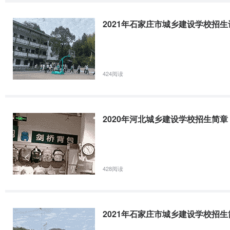
2022年河北轨道运输职业技术学院(石家庄铁路运输学校
河北城乡建设学校2021 年招生专业一览表 2
2021年石家庄市城乡建设学校招生
序号专业代码专业名称招生计划联考专业类专业备注1420303测绘地理
工程技术工程测量技术铁道信号自动控制40B考试二类（交通运输）本专
城市轨道交通通信信号技术高速铁路综合维修技术铁道机车运用与维护
学历
代码
中专专业
高职专业
424阅读
2022年河北轨道运输职业技术学院(石家庄铁路运输学校
2134
建筑工程施工
建筑工程技术
序号专业代码专业名称招生计划联考专业类专业备注1460301H机电
2135
工程测量技术
工程测量技术
2020年河北城乡建设学校招生简章
勒费尔德中等企业应用技术大学合作举办的国际合作班。2530804H
2136
建筑水电设备安装与运维
勒费尔德中等企业应用技术大学合作举办的国际合作班。色盲色弱考生慎
建筑设备工程技术
2137
智能设备运行与维护
428阅读
2017年石家庄市城乡建设学校招生简章
2138
建筑工程造价
工程造价
一、学校简介石家庄市城乡建设学校是石家庄市教育局直属国办省级重点
2139
市政工程施工
市政工程技术
业专门人才的全日制中等职业学校，是石家庄市政府规划入驻石家庄市职
2021年石家庄市城乡建设学校招生简
得优秀格次。学校现有职工81人，专职教师60人，其中，中级职称35人
大
2140
城市轨道交通信号维护
城市轨道交通运营与管