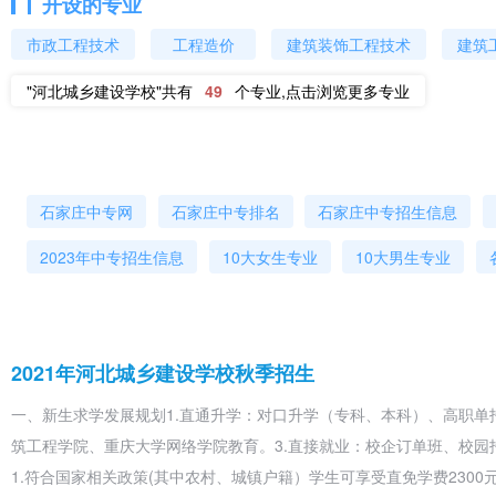
开设的专业
2115
BIM 技术职业方向
市政工程技术
工程造价
建筑装饰工程技术
建筑
业群
2116
二级造价工程师职业方向
"河北城乡建设学校"共有
49
个专业,点击浏览更多专业
建设项目
2117
工程管理职业方向
材料管理
2118
室内配饰设计职业方向
石家庄中专网
石家庄中专排名
石家庄中专招生信息
2023年中专招生信息
10大女生专业
10大男生专业
2119
装饰工程职业方向
2120
室内设计师职业方向
◎ 建筑
2121
环艺设计职业方向
2021年河北城乡建设学校秋季招生
装饰规划
装饰
职业群
技术
一、新生求学发展规划1.直通升学：对口升学（专科、本科）、高职单招
2122
计算机绘图设计职业方向
筑工程学院、重庆大学网络学院教育。3.直接就业：校企订单班、校
计算机平
1.符合国家相关政策(其中农村、城镇户籍）学生可享受直免学费2300
2123
计算机平面设计职业方向