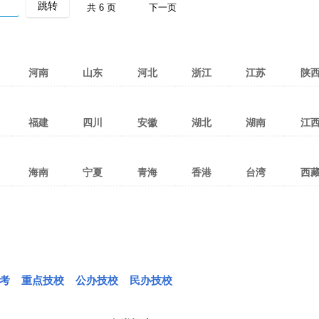
共 6 页
下一页
河南
山东
河北
浙江
江苏
陕
湛江
郑州
洛阳
焦作
济南
青岛
济宁
张家口
保定
石家庄
杭州
宁波
嘉兴
苏州
南京
常州
西安
咸
福建
四川
安徽
湖北
湖南
江
东莞
新乡
南阳
安阳
淄博
潍坊
烟台
衡水
沧州
廊坊
温州
金华
台州
无锡
徐州
南通
宝鸡
延
中山
许昌
开封
平顶山
威海
泰安
临沂
邯郸
邢台
秦皇岛
绍兴
湖州
舟山
盐城
镇江
连云港
安康
榆
曲靖
泉州
福州
厦门
成都
绵阳
南充
合肥
淮南
阜阳
武汉
宜昌
十堰
长沙
衡阳
郴州
南昌
赣
韶关
驻马店
鹤壁
濮阳
枣庄
东营
日照
唐山
承德
丽水
衢州
泰州
淮安
扬州
铜川
海南
宁夏
青海
香港
台湾
西
临沧
三明
南平
莆田
攀枝花
宜宾
广元
淮北
马鞍山
宿州
黄冈
孝感
襄阳
邵阳
常德
株洲
宜春
吉
揭阳
漯河
三门峡
商丘
莱芜
德州
聊城
宿迁
文山
宁德
龙岩
漳州
达州
乐山
德阳
芜湖
巢湖
滁州
荆州
黄石
随州
永州
怀化
岳阳
上饶
鹰
六盘水
海口
三亚
银川
石嘴山
吴忠
西宁
海东
海北
拉萨
昌
河源
信阳
周口
滨州
菏泽
楚雄
遂宁
自贡
泸州
亳州
蚌埠
铜陵
鄂州
荆门
咸宁
益阳
湘潭
张家界
新余
抚
铜仁
固原
黄南
果洛
玉树
日喀则
那
云浮
怒江
内江
眉山
广安
安庆
黄山
六安
恩施
娄底
湘西
黔南
海西
林芝
雅安
巴中
资阳
池州
宣城
考
重点技校
公办技校
阿坝
甘孜
凉山
民办技校