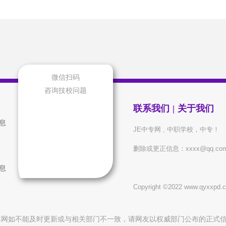
学业水平
艺术类
航空高铁
计算机
汽车
师范
联考
特长生
在职
三支一扶
留学
专项
微信扫码
农村计划
插班
医学
免试
咨询技校问题
面向初中生
面向三校生
高考
中考
联系我们
|
关于我们
面向高中生
音乐
高职扩招
信息
JE中专网 , 中职学校，中专！
中技
高职
大专
本科
删除或更正信息：xxxx@qq.co
专升本
高升本
高升专
专本连
信息
中专大专连读
同等学力
双学历
中职升
Copyright ©2022 www.qyxxp
硕士
博士
中职升高职
本硕连
本博连读
考前辅导班
推荐生
招生问
本网如不能及时更新或与相关部门不一致，请网友以权威部门公布的正式