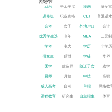
各类招生
进修班
职业资格
CET
普通话
会考
女子
外地户口
会计
优秀学生选拔
老年
MBA
二元制
学考
电大
学历
非学历
研究生
硕博
学徒
华侨
医学
建造师
随迁子女
农学
厨师
月嫂
中技
高职
成人高考
自考
单招
网络教
远程教育
研究生
自主招生
体育
分类招生考试
保送生
少数民族
提前批
港澳台
校企合作
综合评价
中外联