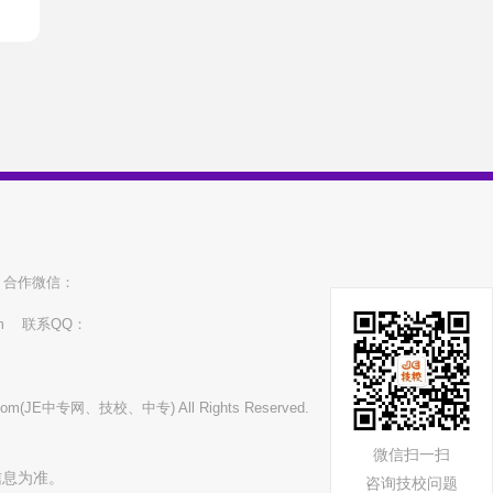
合作微信：
m
联系QQ：
读
本
d.com(JE中专网、技校、中专) All Rights Reserved.
读
微信扫一扫
答
信息为准。
咨询技校问题