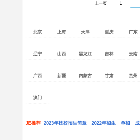
上一页
1
北京
上海
天津
重庆
广东
广州
深圳
辽宁
山西
黑龙江
吉林
云南
茂名
佛山
珠海
惠州
沈阳
大连
锦州
太原
吕梁
大同
哈尔滨
大庆
鸡西
长春
吉林市
四平
昆明
红河
汕头
江门
广西
新疆
内蒙古
甘肃
贵州
本溪
铁岭
鞍山
晋中
阳泉
忻州
佳木斯
齐齐哈尔
绥化
通化
松原
延边
玉溪
昭通
潮州
清远
阜新
葫芦岛
辽阳
临汾
运城
晋城
黑河
牡丹江
鹤岗
白山
白城
辽源
思茅
大理
南宁
桂林
柳州
乌鲁木齐
克拉玛依
塔城
呼和浩特
呼伦贝尔
通辽
兰州
嘉峪关
武威
贵阳
遵义
梅州
阳江
朝阳
抚顺
丹东
长治
朔州
双鸭山
伊春
七台河
丽江
保山
澳门
梧州
河池
贵港
哈密
吐鲁番
阿勒泰
赤峰
包头
鄂尔多斯
张掖
天水
陇南
黔东南
毕节
肇庆
汕尾
营口
盘锦
大兴安岭
西双版纳
德宏
玉林
百色
防城港
巴音郭楞
昌吉
博尔塔拉
巴彦淖尔盟
乌兰察布盟
兴安盟
定西
平凉
庆阳
安顺
黔西南
迪庆
钦州
北海
贺州
阿克苏
克孜勒苏
喀什
乌海
锡林郭勒盟
阿拉善盟
酒泉
金昌
白银
JE推荐
2023年技校招生简章
2022年招生
单招
成
来宾
崇左
和田
伊犁
临夏
甘南