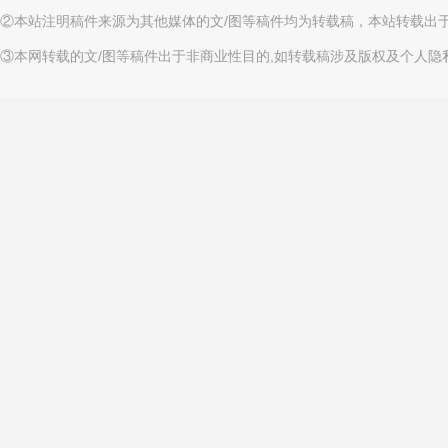
②本站注明稿件来源为其他媒体的文/图等稿件均为转载稿，本站转载出
③本网转载的文/图等稿件出于非商业性目的,如转载稿涉及版权及个人隐私等