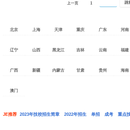
上一页
1
北京
上海
天津
重庆
广东
河南
广州
深圳
湛江
郑州
洛
辽宁
山西
黑龙江
吉林
云南
福建
茂名
佛山
东莞
新乡
南
珠海
惠州
中山
许昌
开
沈阳
大连
锦州
太原
吕梁
大同
哈尔滨
大庆
鸡西
长春
吉林市
四平
昆明
红河
曲靖
泉州
福
汕头
江门
韶关
驻马店
鹤
广西
新疆
内蒙古
甘肃
贵州
海南
本溪
铁岭
鞍山
晋中
阳泉
忻州
佳木斯
齐齐哈尔
绥化
通化
松原
延边
玉溪
昭通
临沧
三明
南
潮州
清远
揭阳
漯河
三门
阜新
葫芦岛
辽阳
临汾
运城
晋城
黑河
牡丹江
鹤岗
白山
白城
辽源
思茅
大理
文山
宁德
龙
南宁
桂林
柳州
乌鲁木齐
克拉玛依
塔城
呼和浩特
呼伦贝尔
通辽
兰州
嘉峪关
武威
贵阳
遵义
六盘水
海口
三
梅州
阳江
河源
信阳
周
朝阳
抚顺
丹东
长治
朔州
双鸭山
伊春
七台河
丽江
保山
楚雄
澳门
梧州
河池
贵港
哈密
吐鲁番
阿勒泰
赤峰
包头
鄂尔多斯
张掖
天水
陇南
黔东南
毕节
铜仁
肇庆
汕尾
云浮
营口
盘锦
大兴安岭
西双版纳
德宏
怒江
玉林
百色
防城港
巴音郭楞
昌吉
博尔塔拉
巴彦淖尔盟
乌兰察布盟
兴安盟
定西
平凉
庆阳
安顺
黔西南
黔南
迪庆
钦州
北海
贺州
阿克苏
克孜勒苏
喀什
乌海
锡林郭勒盟
阿拉善盟
酒泉
金昌
白银
JE推荐
2023年技校招生简章
2022年招生
单招
成考
重点
来宾
崇左
和田
伊犁
临夏
甘南