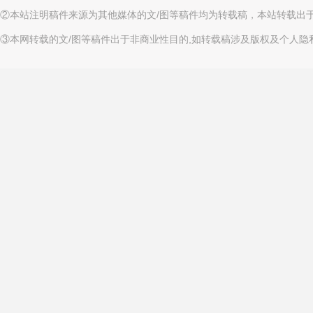
②本站注明稿件来源为其他媒体的文/图等稿件均为转载稿，本站转载出
③本网转载的文/图等稿件出于非商业性目的,如转载稿涉及版权及个人隐私等