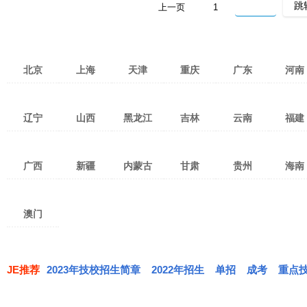
上一页
1
北京
上海
天津
重庆
广东
河南
广州
深圳
湛江
郑州
洛
辽宁
山西
黑龙江
吉林
云南
福建
茂名
佛山
东莞
新乡
南
珠海
惠州
中山
许昌
开
沈阳
大连
锦州
太原
吕梁
大同
哈尔滨
大庆
鸡西
长春
吉林市
四平
昆明
红河
曲靖
泉州
福
汕头
江门
韶关
驻马店
鹤
广西
新疆
内蒙古
甘肃
贵州
海南
本溪
铁岭
鞍山
晋中
阳泉
忻州
佳木斯
齐齐哈尔
绥化
通化
松原
延边
玉溪
昭通
临沧
三明
南
潮州
清远
揭阳
漯河
三门
阜新
葫芦岛
辽阳
临汾
运城
晋城
黑河
牡丹江
鹤岗
白山
白城
辽源
思茅
大理
文山
宁德
龙
南宁
桂林
柳州
乌鲁木齐
克拉玛依
塔城
呼和浩特
呼伦贝尔
通辽
兰州
嘉峪关
武威
贵阳
遵义
六盘水
海口
三
梅州
阳江
河源
信阳
周
朝阳
抚顺
丹东
长治
朔州
双鸭山
伊春
七台河
丽江
保山
楚雄
澳门
梧州
河池
贵港
哈密
吐鲁番
阿勒泰
赤峰
包头
鄂尔多斯
张掖
天水
陇南
黔东南
毕节
铜仁
肇庆
汕尾
云浮
营口
盘锦
大兴安岭
西双版纳
德宏
怒江
玉林
百色
防城港
巴音郭楞
昌吉
博尔塔拉
巴彦淖尔盟
乌兰察布盟
兴安盟
定西
平凉
庆阳
安顺
黔西南
黔南
迪庆
钦州
北海
贺州
阿克苏
克孜勒苏
喀什
乌海
锡林郭勒盟
阿拉善盟
酒泉
金昌
白银
JE推荐
2023年技校招生简章
2022年招生
单招
成考
重点
来宾
崇左
和田
伊犁
临夏
甘南